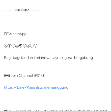
•••┈••••○❁🌻❁○••••┈•••
✍🏻WhatsApp
Ⓚ①ⓉⒶ🌏ⓈⒶⓉⓊ
Bagi-bagi faedah ilmiahnya....ayo segera bergabung
🌐📲 Join Channel Ⓚ①Ⓣ
https://t.me/KajianIslamTemanggung