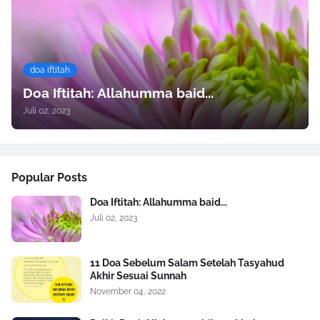
doa iftitah
Doa Iftitah: Allahumma baid...
Juli 02, 2023
Popular Posts
Doa Iftitah: Allahumma baid...
Juli 02, 2023
11 Doa Sebelum Salam Setelah Tasyahud
Akhir Sesuai Sunnah
November 04, 2022