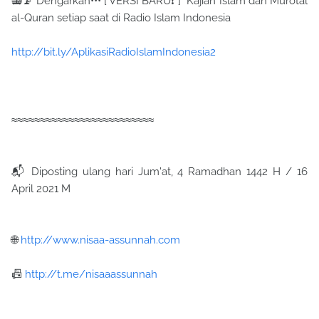
📻📡 Dengarkan••• [ VERSI BARU❗ ] Kajian Islam dan Murotal
al-Quran setiap saat di Radio Islam Indonesia
http://bit.ly/AplikasiRadioIslamIndonesia2
≈≈≈≈≈≈≈≈≈≈≈≈≈≈≈≈≈≈≈≈≈≈≈≈≈
📬 Diposting ulang hari Jum'at, 4 Ramadhan 1442 H / 16
April 2021 M
🌐
http://www.nisaa-assunnah.com
📠
http://t.me/nisaaassunnah