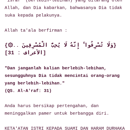
'israf' (berlebih-lebihan) yang dilarang oleh
Allah, dan Dia kabarkan, bahwasanya Dia tidak
suka kepada pelakunya.
Allah ta'ala berfirman :
{۞.. وَلَا تُسْرِفُوا ۚ إِنَّهُ لَا يُحِبُّ الْمُسْرِفِينَ}
[الأعراف : 31]
"Dan janganlah kalian berlebih-lebihan,
sesungguhnya Dia tidak mencintai orang-orang
yang berlebih-lebihan."
(QS. Al-A'raf: 31)
Anda harus bersikap pertengahan, dan
meninggalkan pamer untuk berbangga diri.
KETA'ATAN ISTRI KEPADA SUAMI DAN HARAM DURHAKA