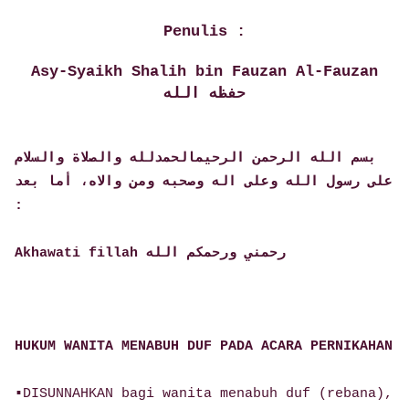
Penulis :
Asy-Syaikh Shalih bin Fauzan Al-Fauzan
حفظه الله
بسم الله الرحمن الرحيم
الحمدلله والصلاة والسلام
على رسول الله وعلى اله وصحبه ومن والاه، أما بعد
:
Akhawati fillah رحمني ورحمكم الله
HUKUM WANITA MENABUH DUF PADA ACARA PERNIKAHAN
▪DISUNNAHKAN bagi wanita menabuh duf (rebana),