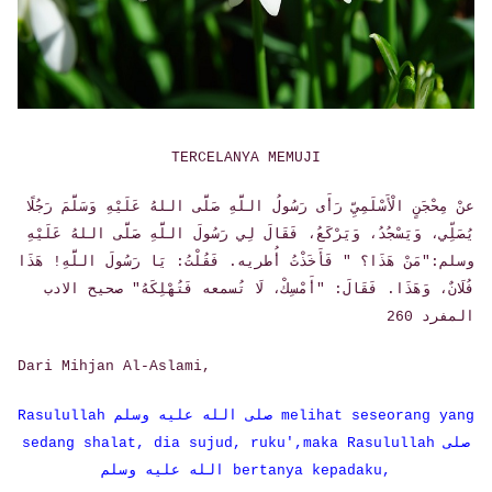
TERCELANYA MEMUJI
عنْ مِحْجَنٍ الْأَسْلَمِيِّ رَأَى رَسُولُ اللَّهِ صَلَّى اللهُ عَلَيْهِ وَسَلَّمَ رَجُلًا
يُصَلِّي، وَيَسْجُدُ، وَيَرْكَعُ، فَقَالَ لِي رَسُولَ اللَّهِ صَلَّى اللهُ عَلَيْهِ
وسلم:"مَنْ هَذَا؟ " فَأَخَذْتُ أُطريه. فَقُلْتُ: يَا رَسُولَ اللَّهِ! هَذَا
فُلَانٌ، وَهَذَا. فَقَالَ: "أَمْسِكْ، لَا تُسمعه فَتُهْلِكَهُ" صحيح الادب
المفرد 260
Dari Mihjan Al-Aslami,
Rasulullah صلى الله عليه وسلم melihat seseorang yang
sedang shalat, dia sujud, ruku',maka Rasulullah صلى
الله عليه وسلم bertanya kepadaku,