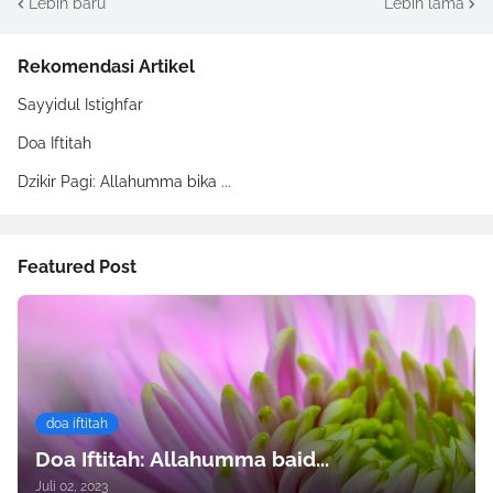
Lebih baru
Lebih lama
Rekomendasi Artikel
Sayyidul Istighfar
Doa Iftitah
Dzikir Pagi: Allahumma bika ...
Featured Post
doa iftitah
Doa Iftitah: Allahumma baid...
Juli 02, 2023