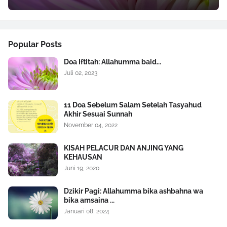
Popular Posts
Doa Iftitah: Allahumma baid...
Juli 02, 2023
11 Doa Sebelum Salam Setelah Tasyahud
Akhir Sesuai Sunnah
November 04, 2022
KISAH PELACUR DAN ANJING YANG
KEHAUSAN
Juni 19, 2020
Dzikir Pagi: Allahumma bika ashbahna wa
bika amsaina ...
Januari 08, 2024