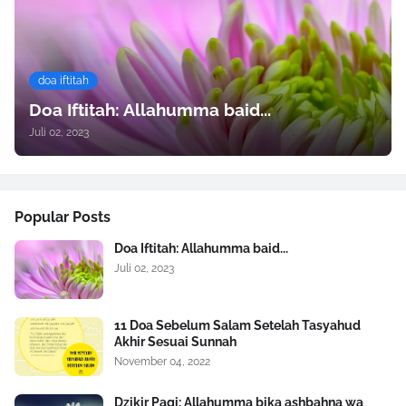
doa iftitah
Doa Iftitah: Allahumma baid...
Juli 02, 2023
Popular Posts
Doa Iftitah: Allahumma baid...
Juli 02, 2023
11 Doa Sebelum Salam Setelah Tasyahud
Akhir Sesuai Sunnah
November 04, 2022
Dzikir Pagi: Allahumma bika ashbahna wa