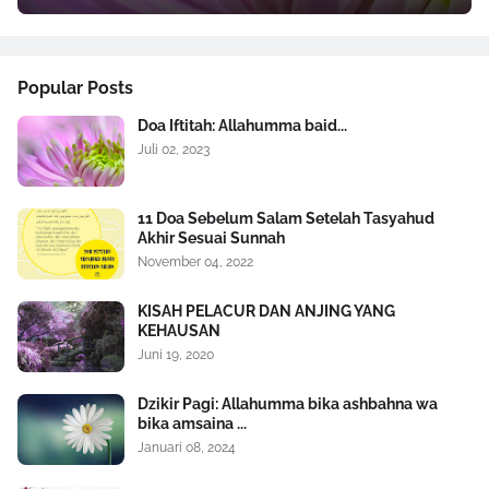
Popular Posts
Doa Iftitah: Allahumma baid...
Juli 02, 2023
11 Doa Sebelum Salam Setelah Tasyahud
Akhir Sesuai Sunnah
November 04, 2022
KISAH PELACUR DAN ANJING YANG
KEHAUSAN
Juni 19, 2020
Dzikir Pagi: Allahumma bika ashbahna wa
bika amsaina ...
Januari 08, 2024