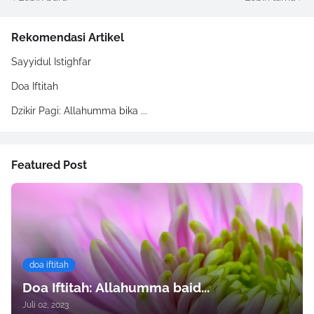
Rekomendasi Artikel
Sayyidul Istighfar
Doa Iftitah
Dzikir Pagi: Allahumma bika ...
Featured Post
doa iftitah
Doa Iftitah: Allahumma baid...
Juli 02, 2023