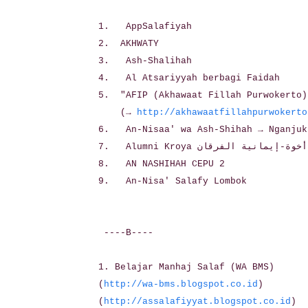
1. AppSalafiyah
2. AKHWATY
3. Ash-Shalihah
4. Al Atsariyyah berbagi Faidah
5. "AFIP (Akhawaat Fillah Purwokerto)
(→
http://akhawaatfillahpurwokerto
6. An-Nisaa' wa Ash-Shihah → Nganjuk
7. Alumni Kroya أخوة-إيمانية الفرقان
8. AN NASHIHAH CEPU 2
9. An-Nisa' Salafy Lombok
----B----
1. Belajar Manhaj Salaf (WA BMS)
(
http://wa-bms.blogspot.co.id
)
(
http://assalafiyyat.blogspot.co.id
)