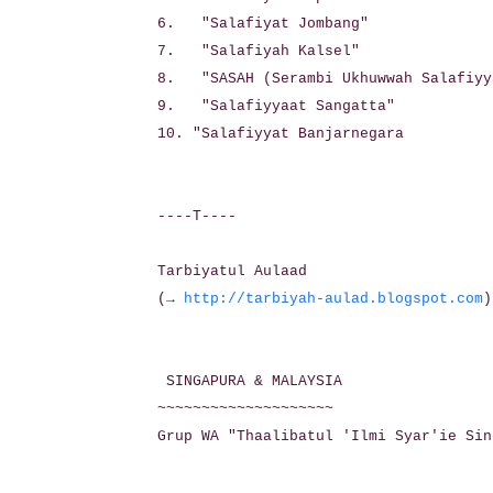
6. "Salafiyat Jombang"
7. "Salafiyah Kalsel"
8. "SASAH (Serambi Ukhuwwah Salafiyy
9. "Salafiyyaat Sangatta"
10. "Salafiyyat Banjarnegara
----T----
Tarbiyatul Aulaad
(→
http://tarbiyah-aulad.blogspot.com
)
SINGAPURA & MALAYSIA
~~~~~~~~~~~~~~~~~~~~
Grup WA "Thaalibatul 'Ilmi Syar'ie Sin