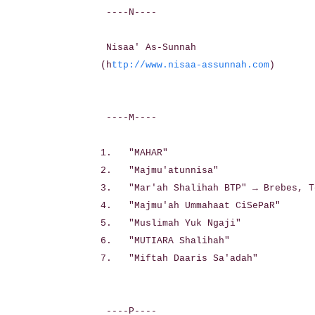
----N----
Nisaa' As-Sunnah
(h
ttp://www.nisaa-assunnah.com
)
----M----
1. "MAHAR"
2. "Majmu'atunnisa"
3. "Mar'ah Shalihah BTP" → Brebes, T
4. "Majmu'ah Ummahaat CiSePaR"
5. "Muslimah Yuk Ngaji"
6. "MUTIARA Shalihah"
7. "Miftah Daaris Sa'adah"
----P----