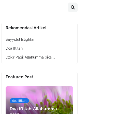
Rekomendasi Artikel
Sayyidul Istighfar
Doa Iftitah
Dzikir Pagi: Allahumma bika ...
Featured Post
doa iftitah
Doa Iftitah: Allahumma