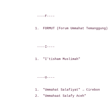
----F----
1. FORMUT (Forum Ummahat Temanggung)
----I----
1. "I'tisham Muslimah"
----U----
1. "Ummahat Salafiyat" → Cirebon
2. "Ummahaat Salafy Aceh"