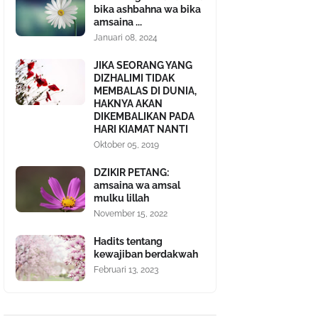
bika ashbahna wa bika
amsaina ...
Januari 08, 2024
JIKA SEORANG YANG
DIZHALIMI TIDAK
MEMBALAS DI DUNIA,
HAKNYA AKAN
DIKEMBALIKAN PADA
HARI KIAMAT NANTI
Oktober 05, 2019
DZIKIR PETANG:
amsaina wa amsal
mulku lillah
November 15, 2022
Hadits tentang
kewajiban berdakwah
Februari 13, 2023