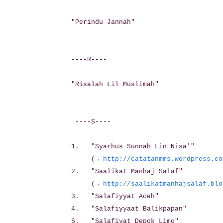
"Perindu Jannah"
----R----
"Risalah Lil Muslimah"
----S----
1. "Syarhus Sunnah Lin Nisa'"
(→
http://catatanmms.wordpress.co
2. "Saalikat Manhaj Salaf"
(→
http://saalikatmanhajsalaf.blo
3. "Salafiyyat Aceh"
4. "Salafiyyaat Balikpapan"
5. "Salafiyat Depok Limo"