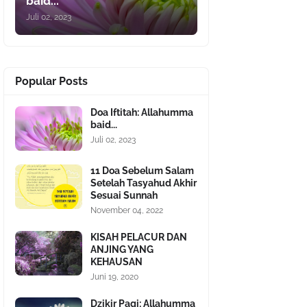
baid...
Juli 02, 2023
Popular Posts
Doa Iftitah: Allahumma
baid...
Juli 02, 2023
11 Doa Sebelum Salam
Setelah Tasyahud Akhir
Sesuai Sunnah
November 04, 2022
KISAH PELACUR DAN
ANJING YANG
KEHAUSAN
Juni 19, 2020
Dzikir Pagi: Allahumma