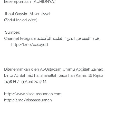
kesempurnaan TAUHIDNYA."
Ibnul Qayyim Al-Jauziyyah
(Zadul Ma'ad 2/22)
Sumber:
Channel telegram قناة "الفقه في الدين " العلمية التأصيلية.
http://t.me/oasaydd
Diterjemahkan oleh Al-Ustadzah Ummu Abdillah Zainab
bintu Ali Bahmid hafizhahallah pada hari Kamis, 16 Rajab
1438 H / 13 April 2017 M
http://www.nisaa-assunnah.com
http://t.me/nisaaassunnah