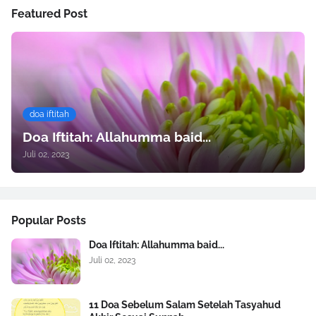
Featured Post
doa iftitah
Doa Iftitah: Allahumma baid...
Juli 02, 2023
Popular Posts
Doa Iftitah: Allahumma baid...
Juli 02, 2023
11 Doa Sebelum Salam Setelah Tasyahud