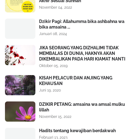
Akhir Sesuai Sunnah
November 04, 2022
Dzikir Pagi: Allahumma bika ashbahna wa
bika amsaina ...
Januari 08, 2024
JIKA SEORANG YANG DIZHALIMI TIDAK
MEMBALAS DI DUNIA, HAKNYA AKAN
DIKEMBALIKAN PADA HARI KIAMAT NANTI
Oktober 05, 2019
KISAH PELACUR DAN ANJING YANG
KEHAUSAN
Juni 19, 2020
DZIKIR PETANG: amsaina wa amsal mulku
lillah
November 15, 2022
Hadits tentang kewajiban berdakwah
Februari 13, 2023