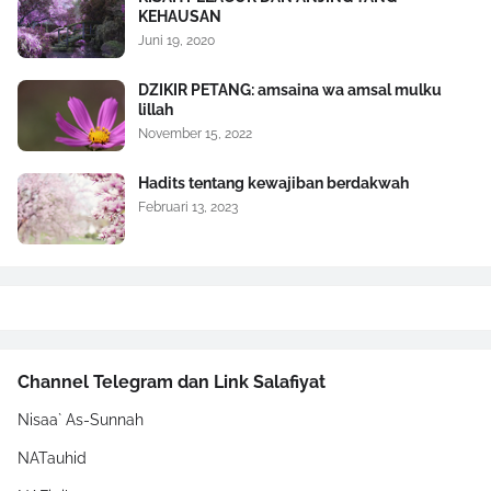
KEHAUSAN
Juni 19, 2020
DZIKIR PETANG: amsaina wa amsal mulku
lillah
November 15, 2022
Hadits tentang kewajiban berdakwah
Februari 13, 2023
Channel Telegram dan Link Salafiyat
Nisaa` As-Sunnah
NATauhid