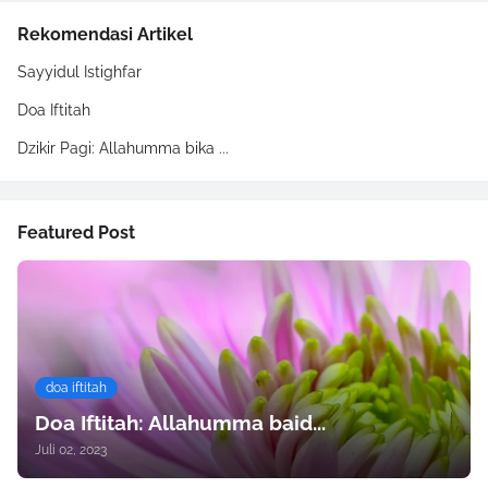
Rekomendasi Artikel
Sayyidul Istighfar
Doa Iftitah
Dzikir Pagi: Allahumma bika ...
Featured Post
doa iftitah
Doa Iftitah: Allahumma baid...
Juli 02, 2023