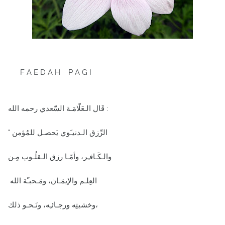
F A E D A H P A G I
قَال الـعَلّامَـة السّعدي رحمه الله :
" الرِّزق الـدنيـَوي يَحصـل للمُؤمن
والـكَـافـِر، وأمّـا رزق الـقلُـوب مِـن
العِلـم والإيمَـان، ومَـحبـّة الله
وخشيتِه ورجـائـِه، ونَـحـو ذلك،