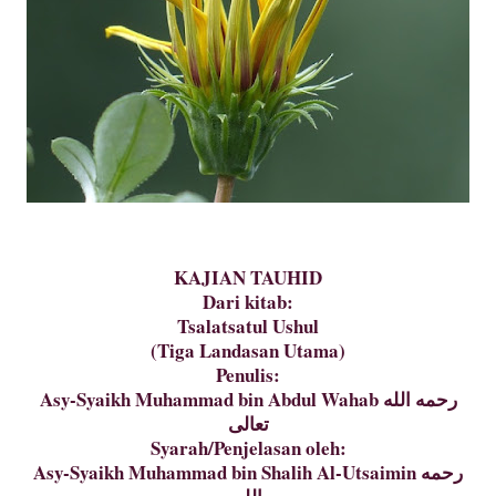
KAJIAN TAUHID
Dari kitab:
Tsalatsatul Ushul
(Tiga Landasan Utama)
Penulis:
Asy-Syaikh Muhammad bin Abdul Wahab رحمه الله
تعالى
Syarah/Penjelasan oleh:
Asy-Syaikh Muhammad bin Shalih Al-Utsaimin رحمه