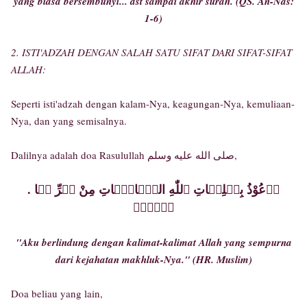
yang biasa bersembunyi... dst sampai akhir surah. (QS. An-Nas:
1-6)
2. ISTI'ADZAH DENGAN SALAH SATU SIFAT DARI SIFAT-SIFAT
ALLAH:
Seperti isti'adzah dengan kalam-Nya, keagungan-Nya, kemuliaan-
Nya, dan yang semisalnya.
Dalilnya adalah doa Rasulullah صلى الله عليه وسلم,
. أٙعُوْذُ بِكٙلِمٙاتِ ٱللّٰهِ التّٙامّٙاتِ مِنْ شٙرِّ مٙا
خٙلٙقٙ
"Aku berlindung dengan kalimat-kalimat Allah yang sempurna
dari kejahatan makhluk-Nya." (HR. Muslim)
Doa beliau yang lain,