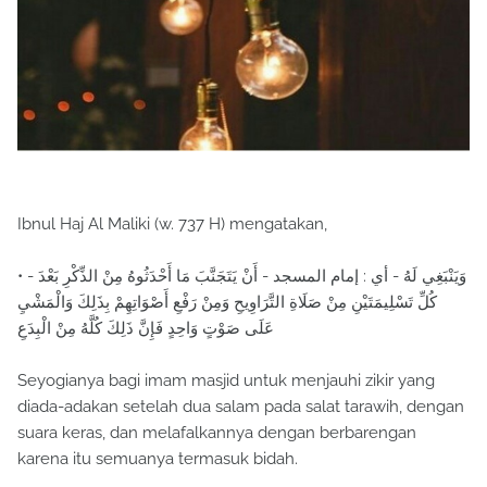
Ibnul Haj Al Maliki (w. 737 H) mengatakan,
• - وَيَنْبَغِي لَهُ - أي : إمام المسجد - أَنْ يَتَجَنَّبَ مَا أَحْدَثُوهُ مِنْ الذِّكْرِ بَعْدَ
كُلِّ تَسْلِيمَتَيْنِ مِنْ صَلَاةِ التَّرَاوِيحِ وَمِنْ رَفْعِ أَصْوَاتِهِمْ بِذَلِكَ وَالْمَشْيِ
عَلَى صَوْتٍ وَاحِدٍ فَإِنَّ ذَلِكَ كُلَّهُ مِنْ الْبِدَعِ
Seyogianya bagi imam masjid untuk menjauhi zikir yang
diada-adakan setelah dua salam pada salat tarawih, dengan
suara keras, dan melafalkannya dengan berbarengan
karena itu semuanya termasuk bidah.