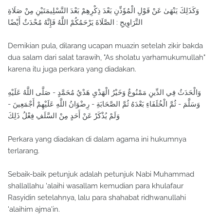
وَكَذَلِكَ يَنْهَىٰ عَنْ قَوْلِ الْمُؤَذِّنِ بَعْدَ ذِكْرِهِمْ بَعْدَ التَّسْلِيمَتَيْنِ مِنْ صَلَاةِ
التَّرَاوِيحِ : الصَّلَاةَ يَرْحَمُكُمْ اللَّهُ فَإِنَّهُ مُحْدَثٌ أَيْضًا
Demikian pula, dilarang ucapan muazin setelah zikir bakda
dua salam dari salat tarawih, "As sholatu yarhamukumullah"
karena itu juga perkara yang diadakan.
وَالْحَدَثُ فِي الدِّينِ مَمْنُوعٌ وَخَيْرُ الْهَدْيِ هَدْيُ مُحَمَّدٍ - صَلَّى اللَّهُ عَلَيْهِ
وَسَلَّمَ - ثُمَّ الْخُلَفَاءِ بَعْدَهُ ثُمَّ الصَّحَابَةِ - رِضْوَانُ اللَّهِ عَلَيْهِمْ أَجْمَعِينَ -
وَلَمْ يُذْكَرْ عَنْ أَحَدٍ مِنْ السَّلَفِ فِعْلُ ذَلِكَ
Perkara yang diadakan di dalam agama ini hukumnya
terlarang.
Sebaik-baik petunjuk adalah petunjuk Nabi Muhammad
shallallahu 'alaihi wasallam kemudian para khulafaur
Rasyidin setelahnya, lalu para shahabat ridhwanullahi
'alaihim ajma'in.