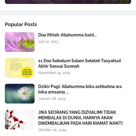
Popular Posts
Doa Iftitah: Allahumma baid...
Juli 02, 2023
11 Doa Sebelum Salam Setelah Tasyahud
Akhir Sesuai Sunnah
November 04, 2022
Dzikir Pagi: Allahumma bika ashbahna wa
bika amsaina ...
Januari 08, 2024
JIKA SEORANG YANG DIZHALIMI TIDAK
MEMBALAS DI DUNIA, HAKNYA AKAN
DIKEMBALIKAN PADA HARI KIAMAT NANTI
Oktober 05, 2019