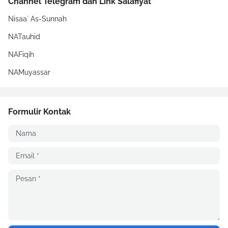
Channel Telegram dan Link Salafiyat
Nisaa` As-Sunnah
NATauhid
NAFiqih
NAMuyassar
Formulir Kontak