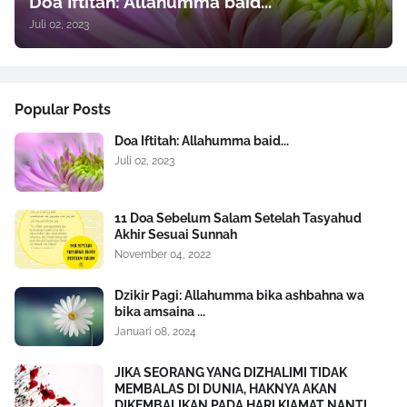
Doa Iftitah: Allahumma baid...
Juli 02, 2023
Popular Posts
Doa Iftitah: Allahumma baid...
Juli 02, 2023
11 Doa Sebelum Salam Setelah Tasyahud
Akhir Sesuai Sunnah
November 04, 2022
Dzikir Pagi: Allahumma bika ashbahna wa
bika amsaina ...
Januari 08, 2024
JIKA SEORANG YANG DIZHALIMI TIDAK
MEMBALAS DI DUNIA, HAKNYA AKAN
DIKEMBALIKAN PADA HARI KIAMAT NANTI