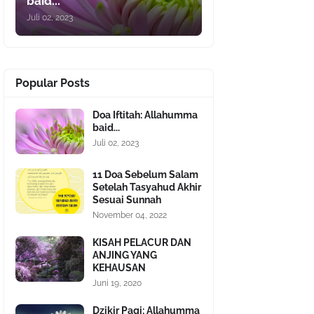
baid...
Juli 02, 2023
Popular Posts
Doa Iftitah: Allahumma
baid...
Juli 02, 2023
11 Doa Sebelum Salam
Setelah Tasyahud Akhir
Sesuai Sunnah
November 04, 2022
KISAH PELACUR DAN
ANJING YANG
KEHAUSAN
Juni 19, 2020
Dzikir Pagi: Allahumma