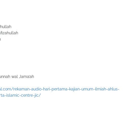
hullah
izahullah
m
unnah wal Jama’ah
nal.com/rekaman-audio-hari-pertama-kajian-umum-ilmiah-ahlus-
ta-islamic-centre-jic/