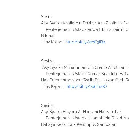
Sesi 1:
Asy Syaikh Khalid bin Dhahwi Azh Zhafiri Hafiz
Penterjemah : Ustadz Ruwaifi bin Sulaimi,Lc
Nikmat
Link Kajian :
http://bit.ly/2eW3lBa
Sesi 2 :
Asy Syaikh Muhammad bin Ghalib Al ‘Umari H
Penterjemah : Ustadz Qomar Suaidi,Lc Hafiz
Hak Pemerintah yang Wajib Ditunaikan Oleh R
Link Kajian :
http://bit.ly/2u6EooO
Sesi 3 :
Asy Syaikh Hisyam Al Hausani Hafizahullah
Penterjemah : Ustadz Usamah bin Faisol Mahr
Bahaya Kelompok-Kelompok Sempalan