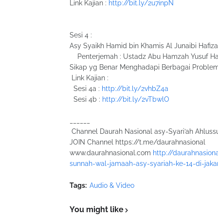
Link Kajian :
http://bit.ly/2u7inpN
Sesi 4 :
Asy Syaikh Hamid bin Khamis Al Junaibi Hafiza
Penterjemah : Ustadz Abu Hamzah Yusuf Haf
Sikap yg Benar Menghadapi Berbagai Proble
Link Kajian :
Sesi 4a :
http://bit.ly/2vhbZ4a
Sesi 4b :
http://bit.ly/2vTbwlO
______
Channel Daurah Nasional asy-Syari’ah Ahluss
JOIN Channel https://t.me/daurahnasional
www.daurahnasional.com
http://daurahnasio
sunnah-wal-jamaah-asy-syariah-ke-14-di-jakar
Tags:
Audio & Video
You might like