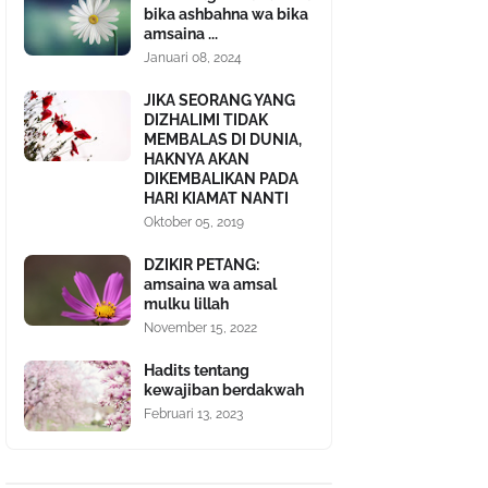
bika ashbahna wa bika
amsaina ...
Januari 08, 2024
JIKA SEORANG YANG
DIZHALIMI TIDAK
MEMBALAS DI DUNIA,
HAKNYA AKAN
DIKEMBALIKAN PADA
HARI KIAMAT NANTI
Oktober 05, 2019
DZIKIR PETANG:
amsaina wa amsal
mulku lillah
November 15, 2022
Hadits tentang
kewajiban berdakwah
Februari 13, 2023