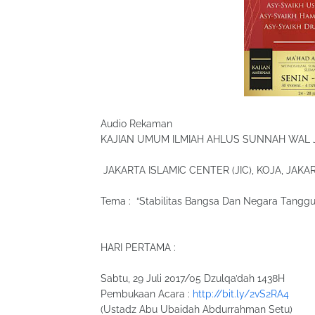
Audio Rekaman
KAJIAN UMUM ILMIAH AHLUS SUNNAH WAL J
JAKARTA ISLAMIC CENTER (JIC), KOJA, JAK
Tema : “Stabilitas Bangsa Dan Negara Tang
HARI PERTAMA :
Sabtu, 29 Juli 2017/05 Dzulqa’dah 1438H
Pembukaan Acara :
http://bit.ly/2vS2RA4
(Ustadz Abu Ubaidah Abdurrahman Setu)