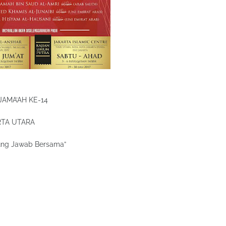
AMA’AH KE-14
ARTA UTARA
gung Jawab Bersama”