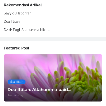
Rekomendasi Artikel
Sayyidul Istighfar
Doa Iftitah
Dzikir Pagi: Allahumma bika ...
Featured Post
doa iftitah
Doa Iftitah: Allahumma baid...
Juli 02, 2023