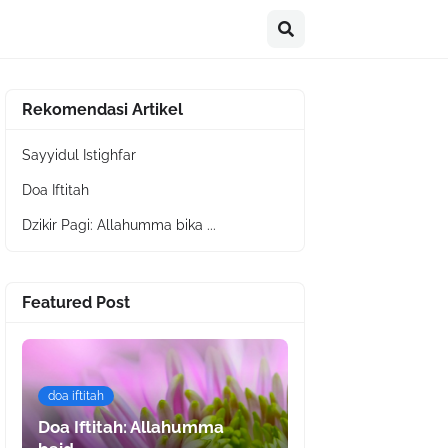
Rekomendasi Artikel
Sayyidul Istighfar
Doa Iftitah
Dzikir Pagi: Allahumma bika ...
Featured Post
doa iftitah
Doa Iftitah: Allahumma