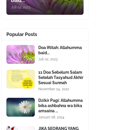
baid...
Juli 02, 2023
Popular Posts
Doa Iftitah: Allahumma
baid...
Juli 02, 2023
11 Doa Sebelum Salam
Setelah Tasyahud Akhir
Sesuai Sunnah
November 04, 2022
Dzikir Pagi: Allahumma
bika ashbahna wa bika
amsaina ...
Januari 08, 2024
JIKA SEORANG YANG