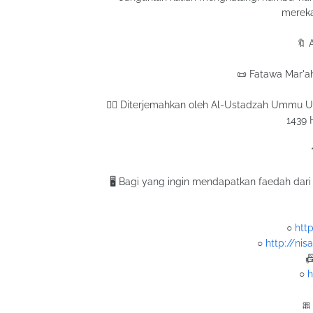
mereka
🔖 
📜 Fatawa Mar'ah 
✍🏼 Diterjemahkan oleh Al-Ustadzah Ummu Ub
1439 
🖥 Bagi yang ingin mendapatkan faedah dari 
○
htt
○
http://ni

○
h
🎀