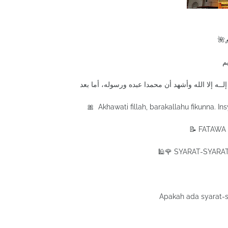
🌺
م
🎀 Akhawati fillah, barakallahu fikunna. Ins
📝 FATAWA
🕌🌹 SYARAT-SYARA
Apakah ada syarat-s