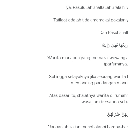
Iya. Rasulullah shallallahu 'alaihi
Tafilaat adalah tidak memakai pakaian
Dan Rasul shall
ِيحُهَا فَهِيَ زَانِيَةٌ
"Wanita manapun yang memakai wewangian 
(parfum)nya,
Sehingga selayaknya jika seorang wanita 
memancing pandangan manusia,
Atas dasar itu, shalatnya wanita di rumahn
wasallam bersabda seba
تهُنَّ خَيْرٌ لَهُنَّ
"Janganlah kalian menghalangi hamba-ha