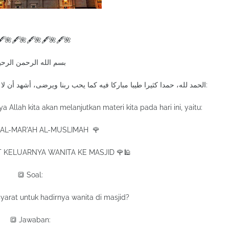
🖋🌺🖋🌺🖋🌺🖋🌺🖋🌺
بسم الله الرحمن الرحي
الحمد لله، حمدا كثيرا طيبا مباركا فيه كما يحب ربنا ويرضى، أشهد أن لا إلــه إلا الله وأشهد أن محمدا عبده ورسوله، أما بعد:
ya Allah kita akan melanjutkan materi kita pada hari ini, yaitu:
 AL-MAR'AH AL-MUSLIMAH 🌹
T KELUARNYA WANITA KE MASJID 🌹🕌
🔳 Soal:
yarat untuk hadirnya wanita di masjid?
🔳 Jawaban: