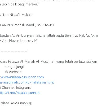
 lebih baik bagi mereka."
As'ilah Nisaa'il Mukalla
Al-Muslimah lil Wadi'i, hal. 110-111
aidah Al-Ambuniyah hafizhahallah pada Senin, 27 Rabi'ul Akhir
H / 15 November 2017 M
*===================*
dars Fatawa Al-Mar'ah Al-Muslimah yang telah berlalu, silakan
mengunjungi:
🌐 Website:
p://www.nisaa-assunnah.com
saa-assunnah.com/p/nafatawa.html
 Channel Telegram:
ttp://t.me/nisaaassunnah
 Nisaa` As-Sunnah 🎀