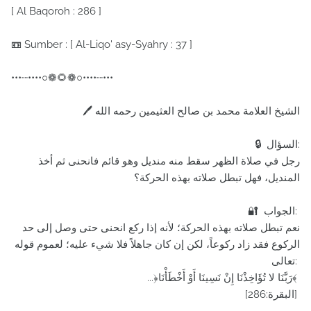
[ Al Baqoroh : 286 ]
📼 Sumber : [ Al-Liqo' asy-Syahry : 37 ]
•••┈••••○❁🌻❁○••••┈•••
🖊 الشيخ العلامة محمد بن صالح العثيمين رحمه الله
🔒 السؤال:
رجل في صلاة الظهر سقط منه منديل وهو قائم فانحنى ثم أخذ
المنديل، فهل تبطل صلاته بهذه الحركة؟
🔐 الجواب:
نعم تبطل صلاته بهذه الحركة؛ لأنه إذا ركع انحنى حتى وصل إلى حد
الركوع فقد زاد ركوعاً، لكن إن كان جاهلاً فلا شيء عليه؛ لعموم قوله
تعالى:
...﴿رَبَّنَا لا تُؤَاخِذْنَا إِنْ نَسِينَا أَوْ أَخْطَأْنَا﴾
[البقرة:286]