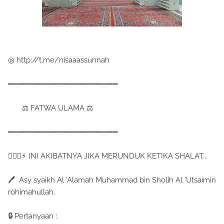
◎ http://t.me/nisaaassunnah
════════════════════
⚖ FATWA ULAMA ⚖
════════════════════
✋🏽📐⚡ INI AKIBATNYA JIKA MERUNDUK KETIKA SHALAT...
🖊 Asy syaikh Al 'Alamah Muhammad bin Sholih Al 'Utsaimin
rohimahullah.
🔒 Pertanyaan :