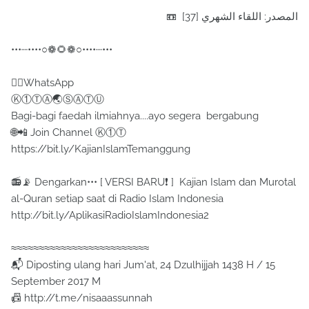
📼 المصدر: اللقاء الشهري [37]
•••┈••••○❁🌻❁○••••┈•••
✍🏻WhatsApp
Ⓚ①ⓉⒶ🌏ⓈⒶⓉⓊ
Bagi-bagi faedah ilmiahnya....ayo segera bergabung
🌐📲 Join Channel Ⓚ①Ⓣ
https://bit.ly/KajianIslamTemanggung
📻📡 Dengarkan••• [ VERSI BARU❗ ] Kajian Islam dan Murotal
al-Quran setiap saat di Radio Islam Indonesia
http://bit.ly/AplikasiRadioIslamIndonesia2
≈≈≈≈≈≈≈≈≈≈≈≈≈≈≈≈≈≈≈≈≈≈≈≈≈
📬 Diposting ulang hari Jum'at, 24 Dzulhijjah 1438 H / 15
September 2017 M
📠 http://t.me/nisaaassunnah