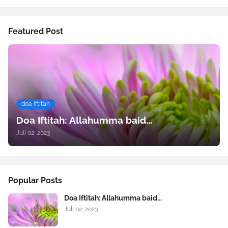
Featured Post
doa iftitah
Doa Iftitah: Allahumma baid...
Juli 02, 2023
Popular Posts
Doa Iftitah: Allahumma baid...
Juli 02, 2023