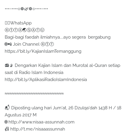
•••┈••••○❁🌿❁○••••┈•••
✍🏻WhatsApp
Ⓚ①ⓉⒶ🌏ⓈⒶⓉⓊ
Bagi-bagi faedah ilmiahnya....ayo segera bergabung
🌐📲 Join Channel Ⓚ①Ⓣ
https://bit.ly/KajianIslamTemanggung
📻📡 Dengarkan Kajian Islam dan Murotal al-Quran setiap
saat di Radio Islam Indonesia
http://bit.ly/AplikasiRadioIslamIndonesia
≈≈≈≈≈≈≈≈≈≈≈≈≈≈≈≈≈≈≈≈≈≈≈≈≈
📬 Diposting ulang hari Jum'at, 26 Dzulqa'dah 1438 H / 18
Agustus 2017 M
🌐 http://www.nisaa-assunnah.com
📠 http://t.me/nisaaassunnah