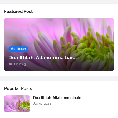
Featured Post
doa iftitah
Doa Iftitah: Allahumma baid...
Juli 02, 2023
Popular Posts
Doa Iftitah: Allahumma baid...
Juli 02, 2023