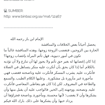
💻 SUMBER:
http: www.binbaz.org.sa/mat/12467
-----------------------------------
الإمام ابن باز رحمه الله
يحصل أحياناً بعض الخلافات والمناقشة
الحارة بين الزوجين، فتغضب الزوجة زوجها، وهذه المناقشة غالباً ما
تكون في أمور دنيوية، فهل تأثم المرأة بإغضاب زوجها؟
إذا كان إغضابها له بغير حق تأثم ولا يجوز لها أن تنازع ولا أن تؤذيه
بالكلام, أما إذا كان بحق بأن أنكرت عليه منكر يتساهل في الصلاة
فأنكرت عليه, يشرب المسكر فأنكرت عليه وناصحته فغضب فهي
مأجورة غير مأزورة بل مشكورة, , وعليها الكلام الطيب, والسمع
والطاعة في المعروف, لكن إذا كان هو يتعاطى المعاصي فأنكرت
عليه, ونصحته, ووجهته إلى الخير, فالواجب عليه أن يقبل منها وأن
يشكرها وأن لا يغضب؛ لأنها محسنة, ومأجورة, وناصحة فجزاؤها أن
يزداد حبها, وأن يشكرها على ذلك. بارك الله فيكم