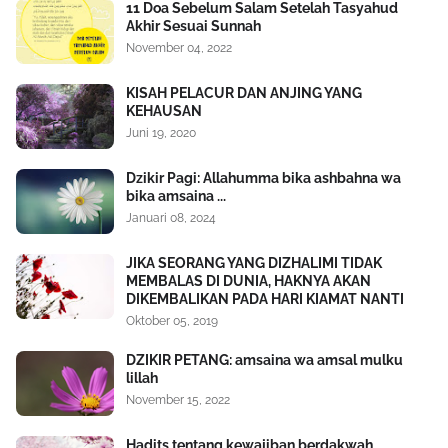
11 Doa Sebelum Salam Setelah Tasyahud
Akhir Sesuai Sunnah
November 04, 2022
KISAH PELACUR DAN ANJING YANG
KEHAUSAN
Juni 19, 2020
Dzikir Pagi: Allahumma bika ashbahna wa
bika amsaina ...
Januari 08, 2024
JIKA SEORANG YANG DIZHALIMI TIDAK
MEMBALAS DI DUNIA, HAKNYA AKAN
DIKEMBALIKAN PADA HARI KIAMAT NANTI
Oktober 05, 2019
DZIKIR PETANG: amsaina wa amsal mulku
lillah
November 15, 2022
Hadits tentang kewajiban berdakwah