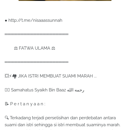
● http://t.me/nisaaassunnah
════════════════════
⚖ FATWA ULAMA ⚖
════════════════════
💥⚡🏘 JIKA ISTRI MEMBUAT SUAMI MARAH ...
✍🏻 Samahatus Syaikh Bin Baaz رحمه الله
📝 P e r t a n y a a n :
🔍 Terkadang terjadi perselisihan dan perdebatan antara
suami dan istri sehingga si istri membuat suaminya marah.