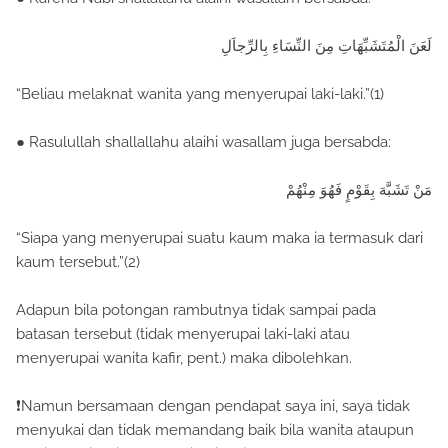
لَعَنَ الْمُتَشَبِّهَاتِ مِنَ النِّسَاءِ بِالرِّجاَلِ
“Beliau melaknat wanita yang menyerupai laki-laki.”(1)
● Rasulullah shallallahu alaihi wasallam juga bersabda:
مَنْ تَشَبَّهَ بِقَوْمٍ فَهُوَ مِنْهُمْ
“Siapa yang menyerupai suatu kaum maka ia termasuk dari
kaum tersebut.”(2)
Adapun bila potongan rambutnya tidak sampai pada
batasan tersebut (tidak menyerupai laki-laki atau
menyerupai wanita kafir, pent.) maka dibolehkan.
❗Namun bersamaan dengan pendapat saya ini, saya tidak
menyukai dan tidak memandang baik bila wanita ataupun