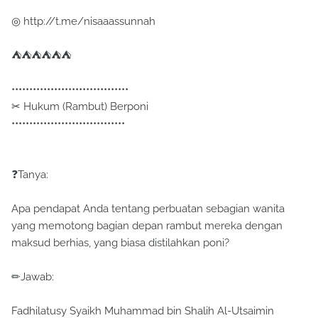
◎ http://t.me/nisaaassunnah
⛺⛺⛺⛺⛺⛺
•••••••••••••••••••••••••••••••••
✂ Hukum (Rambut) Berponi
••••••••••••••••••••••••••••••••
❓Tanya:
Apa pendapat Anda tentang perbuatan sebagian wanita
yang memotong bagian depan rambut mereka dengan
maksud berhias, yang biasa distilahkan poni?
✏Jawab:
Fadhilatusy Syaikh Muhammad bin Shalih Al-Utsaimin