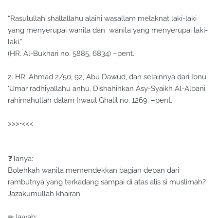
“Rasulullah shallallahu alaihi wasallam melaknat laki-laki
yang menyerupai wanita dan wanita yang menyerupai laki-
laki.”
(HR. Al-Bukhari no. 5885, 6834) –pent.
2. HR. Ahmad 2/50, 92, Abu Dawud, dan selainnya dari Ibnu
‘Umar radhiyallahu anhu. Dishahihkan Asy-Syaikh Al-Albani
rahimahullah dalam Irwaul Ghalil no. 1269. –pent.
>>>•<<<
❓Tanya:
Bolehkah wanita memendekkan bagian depan dari
rambutnya yang terkadang sampai di atas alis si muslimah?
Jazakumullah khairan.
✏Jawab: