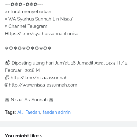
┈┈✿❁✿••✿❁✿┈┈
>>Turut menyebarkan:
¤ WA Syarhus Sunnah Lin Nisaa'
¤ Channel Telegram:
Https://t.me/syarhussunnahlinnisa
❄🌻❄🌻❄🌻❄🌻❄🌻❄
📬 Diposting ulang hari Jum'at, 16 Jumadil Awal 1439 H / 2
Februari 2018 M
📠 http://t.me/nisaaassunnah
🌐 http://www.nisaa-assunnah.com
🎀 Nisaa` As-Sunnah 🎀
Tags:
All
Faedah
faedah admin
You might like