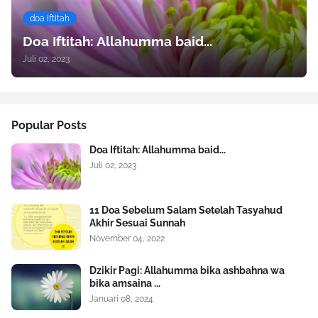
doa iftitah
Doa Iftitah: Allahumma baid...
Juli 02, 2023
Popular Posts
Doa Iftitah: Allahumma baid...
Juli 02, 2023
11 Doa Sebelum Salam Setelah Tasyahud
Akhir Sesuai Sunnah
November 04, 2022
Dzikir Pagi: Allahumma bika ashbahna wa
bika amsaina ...
Januari 08, 2024