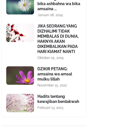
bika ashbahna wa bika
amsaina ...
Januari 08, 2024
JIKA SEORANG YANG
DIZHALIMI TIDAK
MEMBALAS DI DUNIA,
HAKNYA AKAN
DIKEMBALIKAN PADA
HARI KIAMAT NANTI
Oktober 05, 2019
DZIKIR PETANG:
amsaina wa amsal
mulku lillah
November 15, 2022
Hadits tentang
kewajiban berdakwah
Februari 13, 2023