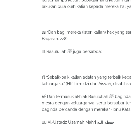
itu semampu kalian. Sebagaimana kalian ing
lakukan pula oleh kalian kepada mereka hal y
📖 “Dan bagi mereka (isteri kalian) hak yang
Baqarah: 228)
☝🏼Rasulullah ﷺ juga bersabda:
📕“Sebaik-baik kalian adalah yang terbaik kep
keluargaku.” (HR Tirmidzi dari Aisyah, disahihk
🍃 Dan termasuk akhlak Rasulullah ﷺ baginda selalu baik dalam bermuamalah, selalu tersenyum, baginda
mesra dengan keluarganya, serta bersabar te
baginda bercanda dengan mereka.” (Ibnu Katsi
✍🏼 Al-Ustadz Usamah Mahri حفظه الله