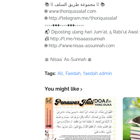
📚 ll مجموعة طريق السلف ll 📚
🌐 www.thoriqussalaf.com
🌐 http://telegram.me/thoriqussalaf
====●●●====●●●=====
📬 Diposting ulang hari Jum'at, 5 Rabi'ul Awa
📠 http://t.me/nisaaassunnah
🌐 http://www.nisaa-assunnah.com
🎀 Nisaa` As-Sunnah 🎀
Tags:
All
Faedah
faedah admin
You might like