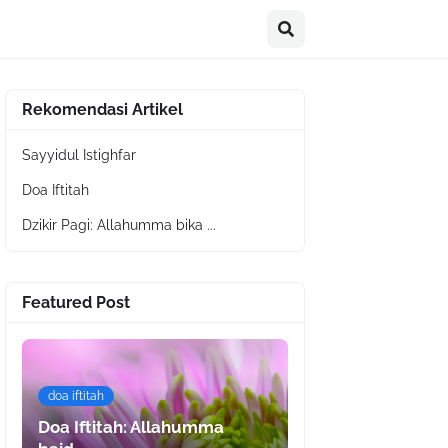
Rekomendasi Artikel
Sayyidul Istighfar
Doa Iftitah
Dzikir Pagi: Allahumma bika ...
Featured Post
doa iftitah
Doa Iftitah: Allahumma