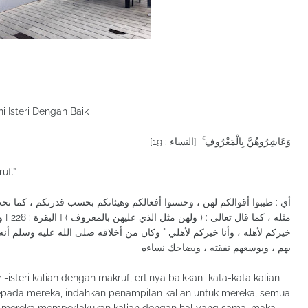
i Isteri Dengan Baik
وَعَاشِرُوهُنَّ بِالْمَعْرُوفِ ۚ [النساء : 19]
uf.”
مثله ، 
خيركم لأهله ، وأنا خيركم لأهلي " وكان من أخلاقه صلى الله عليه وسلم أن
بهم ، ويوسعهم نفقته ، ويضاحك نساءه
ri-isteri kalian dengan makruf, ertinya baikkan kata-kata kalian
epada mereka, indahkan penampilan kalian untuk mereka, semua