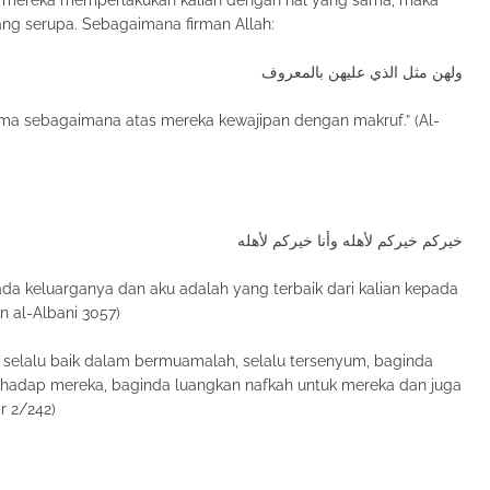
in mereka memperlakukan kalian dengan hal yang sama, maka
ang serupa. Sebagaimana firman Allah:
ولهن مثل الذي عليهن بالمعروف
 sama sebagaimana atas mereka kewajipan dengan makruf.” (Al-
خيركم خيركم لأهله وأنا خيركم لأهله
ada keluarganya dan aku adalah yang terbaik dari kalian kepada
an al-Albani 3057)
rhadap mereka, baginda luangkan nafkah untuk mereka dan juga
r 2/242)