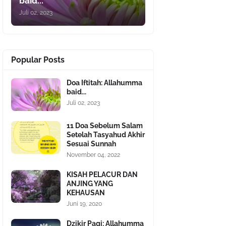
baid...
Juli 02, 2023
Popular Posts
Doa Iftitah: Allahumma
baid...
Juli 02, 2023
11 Doa Sebelum Salam
Setelah Tasyahud Akhir
Sesuai Sunnah
November 04, 2022
KISAH PELACUR DAN
ANJING YANG
KEHAUSAN
Juni 19, 2020
Dzikir Pagi: Allahumma