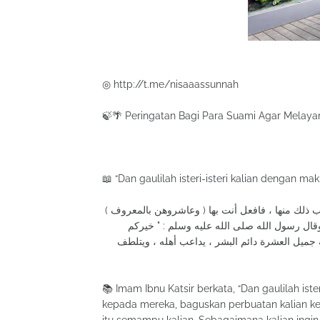
◎ http://t.me/nisaaassunnah
🍃🌴 Peringatan Bagi Para Suami Agar Melayan
📖 “Dan gaulilah isteri-isteri kalian dengan makr
( وعاشروهن بالمعروف ) أي : طيبوا أقوالكم لهن ، وحسنوا أفعالكم وهيئاتكم بحسب قدرتكم ، كما تحب ذلك منها ، فافعل أنت بها
كما قال تعالى : ( ولهن مثل الذي عليهن بالمعروف ) [ البقرة : 228 ] وقال رسول الله صلى الله عليه وسلم : " خيركم
ه جميل العشرة دائم البشر ، يداعب أهله ، ويتلطف
📚 Imam Ibnu Katsir berkata, “Dan gaulilah iste
kepada mereka, baguskan perbuatan kalian k