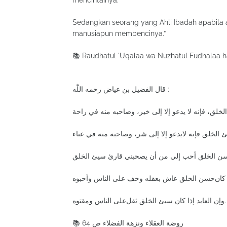
mencintainya.
Sedangkan seorang yang Ahli Ibadah apabila
manusiapun membencinya.”
📚 Raudhatul 'Uqalaa wa Nuzhatul Fudhalaa ha
ﻗﺎﻝ ﺍﻟﻔﻀﻴﻞ ﺑﻦ ﻋﻴﺎﺽ رحمه اللّٰه :
ﺨﻠﻖ، ﻓﺈﻧﻪ ﻻ ﻳﺪﻋﻮ ﺇﻻ ﺇﻟﻰ ﺧﻴﺮ، ﻭﺻﺎﺣﺒﻪ ﻣﻨﻪ ﻓﻲ ﺭﺍﺣﺔ
ﻦ ﺍﻟﺨﻠﻖ ﺃﺣﺐ ﺇﻟﻲ ﻣﻦ ﺃﻥ ﻳﺼﺤﺒﻨﻲ ﻗﺎﺭﺉ ﺳﻴﺊ ﺍﻟﺨﻠﻖ
ﺍ ﻛﺎﻥﺣﺴﻦ ﺍﻟﺨﻠﻖ ﻋﺎﺵ ﺑﻌﻘﻠﻪ ﻭﺧﻒ ﻋﻠﻰ ﺍﻟﻨﺎﺱ ﻭﺃﺣﺒﻮﻩ
ﻭﺇﻥ ﺍﻟﻌﺎﺑﺪ ﺇﺫﺍ ﻛﺎﻥ ﺳﻴﺊ ﺍﻟﺨﻠﻖ ﺛﻘﻞﻋﻠﻰ ﺍﻟﻨﺎﺱ ﻭﻣﻘﺘﻮﻩ.
📚 روضة العقلاء ونزهة الفضلاء ص 64