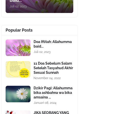
baid...
Juli 02, 2023
Popular Posts
Doa Iftitah: Allahumma
baid...
Juli 02, 2023
11 Doa Sebelum Salam
Setelah Tasyahud Akhir
Sesuai Sunnah
November 04, 2022
Dzikir Pagi: Allahumma
bika ashbahna wa bika
amsaina ...
Januari 08, 2024
JIKA SEORANG YANG