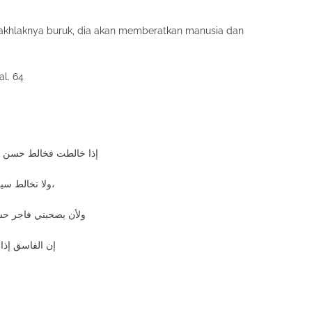
 akhlaknya buruk, dia akan memberatkan manusia dan
l. 64
ﺇﺫﺍ ﺧﺎﻟﻄﺖ ﻓﺨﺎﻟﻂ ﺣﺴﻦ ﺍﻟ
ﻭﻻ ﺗﺨﺎﻟﻂ ﺳﻴﺊ ﺍﻟﺨﻠﻖ ﻓﺈﻧﻪ ﻻﻳﺪﻋﻮ ﺇﻻ ﺇﻟﻰ ﺷﺮ، ﻭﺻﺎﺣﺒﻪ ﻣﻨﻪ ﻓﻲ ﻋﻨﺎﺀ،
ﻭﻷﻥ ﻳﺼﺤﺒﻨﻲ ﻓﺎﺟﺮ ﺣﺴ
ﺇﻥ ﺍﻟﻔﺎﺳﻖ ﺇﺫ