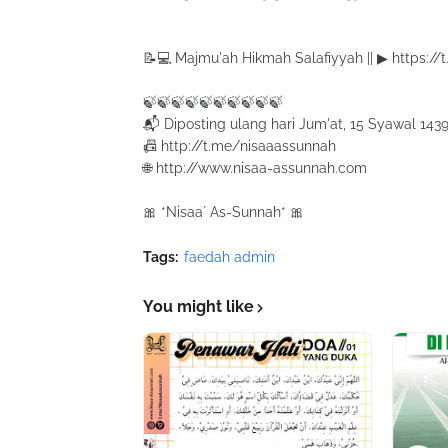
📝💻 Majmu'ah Hikmah Salafiyyah || ▶ https:/
🍃🍃🍃🍃🍃🍃🍃🍃🍃🍃
📬 Diposting ulang hari Jum'at, 15 Syawal 143
📠 http://t.me/nisaaassunnah
🌐 http://www.nisaa-assunnah.com
🎀 *Nisaa` As-Sunnah* 🎀
Tags:
faedah admin
You might like