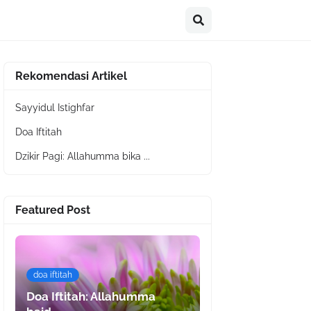
Rekomendasi Artikel
Sayyidul Istighfar
Doa Iftitah
Dzikir Pagi: Allahumma bika ...
Featured Post
doa iftitah
Doa Iftitah: Allahumma