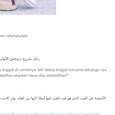
min rahimahullah
رجل متزوج بزوجتين الأولى 
ma tinggal di rumahnya. Istri kedua tinggal bersama keluarga nya.
elihan ataukah harus dua sembelihan?"
الأضحية في البيت الذي هو فيه تكفي عنها أيضًا؛ لأنها من أهله، وإن كانت 