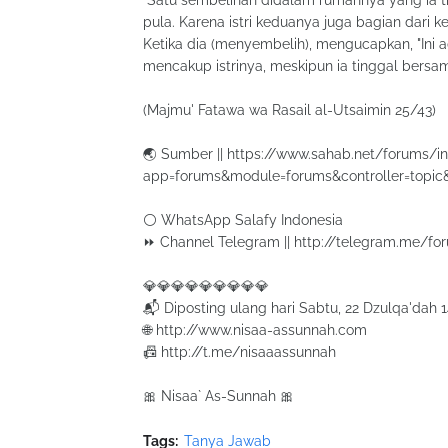
"Satu sembelihan didalam rumahnya yang ia ti
pula. Karena istri keduanya juga bagian dari k
Ketika dia (menyembelih), mengucapkan, "Ini a
mencakup istrinya, meskipun ia tinggal bersa
(Majmu' Fatawa wa Rasail al-Utsaimin 25/43)
🌏 Sumber || https://www.sahab.net/forums/i
app=forums&module=forums&controller=topic
⚪ WhatsApp Salafy Indonesia
⏩ Channel Telegram || http://telegram.me/fo
💎💎💎💎💎💎💎💎💎
📬 Diposting ulang hari Sabtu, 22 Dzulqa'dah 
🌐 http://www.nisaa-assunnah.com
📠 http://t.me/nisaaassunnah
🎀 Nisaa` As-Sunnah 🎀
Tags:
Tanya Jawab