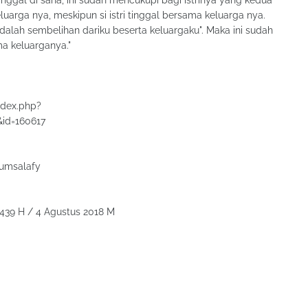
nggal di sana, ini sudah mencukupi bagi istrinya yang kedua
eluarga nya, meskipun si istri tinggal bersama keluarga nya.
dalah sembelihan dariku beserta keluargaku". Maka ini sudah
ma keluarganya."
ndex.php?
&id=160617
rumsalafy
1439 H / 4 Agustus 2018 M