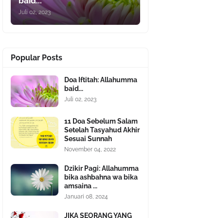
baid...
Juli 02, 2023
Popular Posts
Doa Iftitah: Allahumma
baid...
Juli 02, 2023
11 Doa Sebelum Salam
Setelah Tasyahud Akhir
Sesuai Sunnah
November 04, 2022
Dzikir Pagi: Allahumma
bika ashbahna wa bika
amsaina ...
Januari 08, 2024
JIKA SEORANG YANG