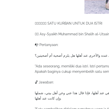
✋🏻✌🏻🌸🌺 SATU KURBAN UNTUK DUA ISTRI
✍🏻 Asy-Syaikh Muhammad bin Shalih al-Utsai
📭 Pertanyaan:
عنده والأخرى عند أهلها هل يلزم أضحية أم أضحيتين؟
"Ada seseorang, memiliki dua istri. Istri perta
Apakah baginya cukup menyembelih satu semb
🔓 Jawaban:
هي عند أهلها، فإذا قال: هذا عني وعن أهل بيتي، شملها
وإن كانت عند أهلها.