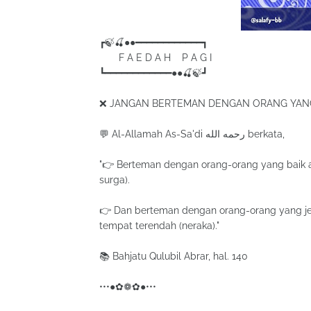
┏🍃🍒●●━━━━━━━━━━━━┓
F A E D A H P A G I
┗━━━━━━━━━━━━●●🍒🍃┛
❌ JANGAN BERTEMAN DENGAN ORANG YANG
💬 Al-Allamah As-Sa'di رحمه الله berkata,
"👉 Berteman dengan orang-orang yang baik a
surga).
👉 Dan berteman dengan orang-orang yang je
tempat terendah (neraka)."
📚 Bahjatu Qulubil Abrar, hal. 140
•••●✿❁✿●•••