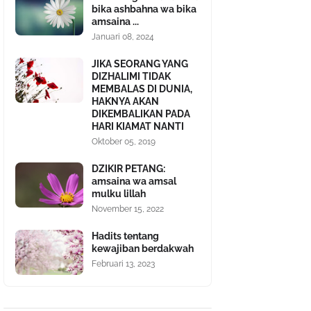
bika ashbahna wa bika
amsaina ...
Januari 08, 2024
JIKA SEORANG YANG
DIZHALIMI TIDAK
MEMBALAS DI DUNIA,
HAKNYA AKAN
DIKEMBALIKAN PADA
HARI KIAMAT NANTI
Oktober 05, 2019
DZIKIR PETANG:
amsaina wa amsal
mulku lillah
November 15, 2022
Hadits tentang
kewajiban berdakwah
Februari 13, 2023