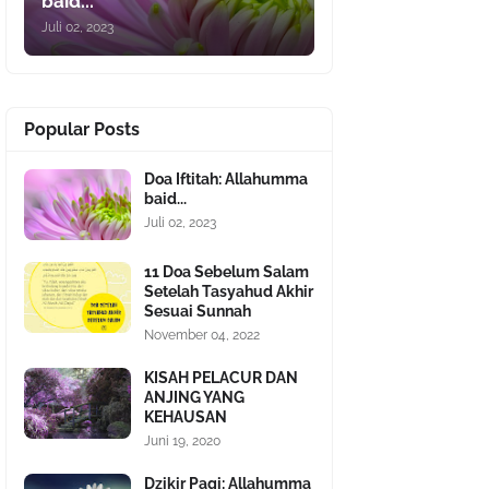
baid...
Juli 02, 2023
Popular Posts
Doa Iftitah: Allahumma
baid...
Juli 02, 2023
11 Doa Sebelum Salam
Setelah Tasyahud Akhir
Sesuai Sunnah
November 04, 2022
KISAH PELACUR DAN
ANJING YANG
KEHAUSAN
Juni 19, 2020
Dzikir Pagi: Allahumma