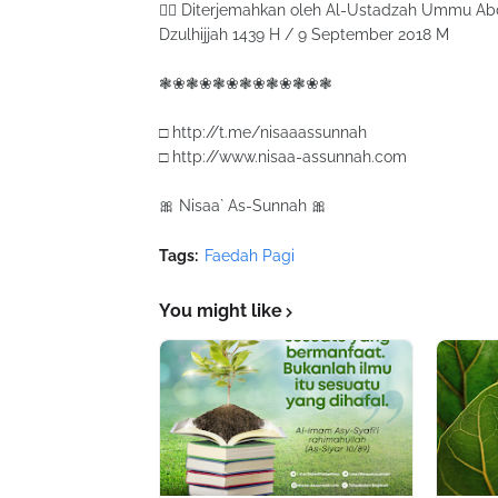
✍🏼 Diterjemahkan oleh Al-Ustadzah Ummu Abdi
Dzulhijjah 1439 H / 9 September 2018 M
❃❀❃❀❃❀❃❀❃❀❃❀❃
□ http://t.me/nisaaassunnah
□ http://www.nisaa-assunnah.com
🎀 Nisaa` As-Sunnah 🎀
Tags:
Faedah Pagi
You might like