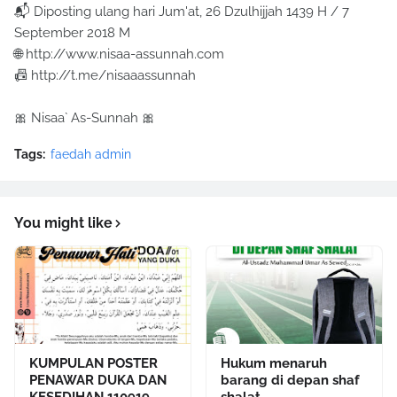
📬 Diposting ulang hari Jum'at, 26 Dzulhijjah 1439 H / 7
September 2018 M
🌐 http://www.nisaa-assunnah.com
📠 http://t.me/nisaaassunnah
🎀 Nisaa` As-Sunnah 🎀
Tags:
faedah admin
You might like
KUMPULAN POSTER
Hukum menaruh
PENAWAR DUKA DAN
barang di depan shaf
KESEDIHAN 110919
shalat