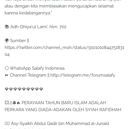
atau dengan kita membiasakan mengucapkan selamat
karena kedatangannya."
📚 Adh-Dhiya'ul Lami’, hlm. 702
🌍 Sumber ||
https://twitter.com/channel_moh/status/9101010844751831
04
⚪ WhatsApp Salafy Indonesia
⏩ Channel Telegram || http://telegram.me/forumsalafy
💎💎💎💎💎💎💎💎💎
💥⚠⛔🔥 PERAYAAN TAHUN BARU ISLAM ADALAH
PERKARA YANG DIADA-ADAKAN OLEH SYI’AH RAFIDHAH
✍🏼 Asy-Syaikh Abdul Qadir bin Muhammad al-Junaid