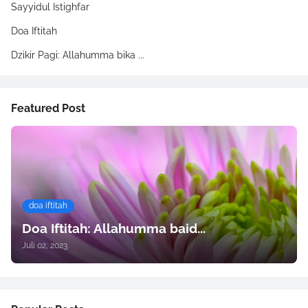
Sayyidul Istighfar
Doa Iftitah
Dzikir Pagi: Allahumma bika ...
Featured Post
doa iftitah
Doa Iftitah: Allahumma baid...
Juli 02, 2023