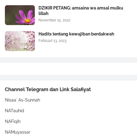
DZIKIR PETANG: amsaina wa amsal mulku
lillah
November 15, 2022
Hadits tentang kewajiban berdakwah
Februari 13, 2023
Channel Telegram dan Link Salafiyat
Nisaa` As-Sunnah
NATauhid
NAFiqih
NAMuyassar