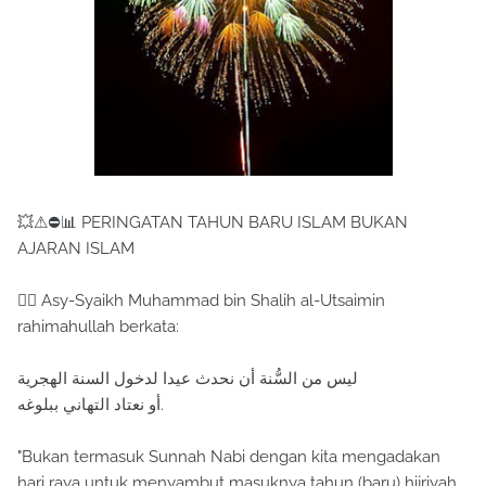
💥⚠⛔📊 PERINGATAN TAHUN BARU ISLAM BUKAN
AJARAN ISLAM
✍🏼 Asy-Syaikh Muhammad bin Shalih al-Utsaimin
rahimahullah berkata:
ليس من السُّنة أن نحدث عيدا لدخول السنة الهجرية
أو نعتاد التهاني ببلوغه.
"Bukan termasuk Sunnah Nabi dengan kita mengadakan
hari raya untuk menyambut masuknya tahun (baru) hijriyah