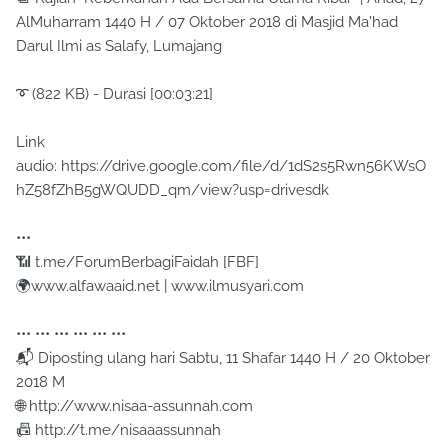
AlMuharram 1440 H / 07 Oktober 2018 di Masjid Ma'had
Darul Ilmi as Salafy, Lumajang
➰ (822 KB) - Durasi [00:03:21]
Link
audio: https://drive.google.com/file/d/1dS2s5Rwn56KWsO
hZ58fZhB5gWQUDD_qm/view?usp=drivesdk
•••
📶 t.me/ForumBerbagiFaidah [FBF]
🌍www.alfawaaid.net | www.ilmusyari.com
••• ••• ••• ••• ••• •••
📬 Diposting ulang hari Sabtu, 11 Shafar 1440 H / 20 Oktober
2018 M
🌐 http://www.nisaa-assunnah.com
📠 http://t.me/nisaaassunnah