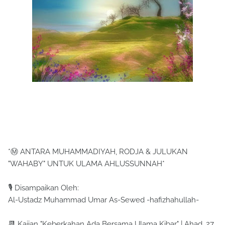
*Ⓜ ANTARA MUHAMMADIYAH, RODJA & JULUKAN
"WAHABY" UNTUK ULAMA AHLUSSUNNAH*
🎙 Disampaikan Oleh:
Al-Ustadz Muhammad Umar As-Sewed -hafizhahullah-
📆 Kajian "Keberkahan Ada Bersama Ulama Kibar" | Ahad, 27