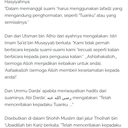
Hasyiyahnya:
"Dalam memanggil suami *harus menggunakan lafadz yang
mengandung penghormatan, seperti "Tuanku" atau yang
semisalnya.*
Dan dari Utsman bin 'Atho dari ayahnya mengatakan: Istri
Imam Sa'id bin Musayyab berkata: "Kami tidak pernah
berbicara kepada suami-suami kami *kecuali seperti kalian
berbicara kepada para penguasa kalian:* _Ashlahakalloh_
(semoga Alloh menjadikan kebaikan untuk anda),
'Aafaakalloh (semoga Alloh memberi keselamatan kepada
anda)".
Dan Ummu Darda' apabila meriwayatkan hadits dari
suaminya, Abi Darda', رضي الله عنه mengatakan: "Telah
menceritakan kepadaku Tuanku ...."
Disebutkan di dalam Shohih Muslim dari jalur Tholhah bin
'Ubaidillah bin Kariz berkata: "Telah menceritakan kepadaku