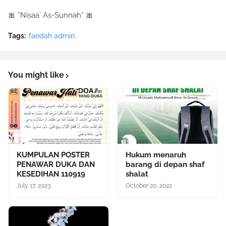
🎀 *Nisaa` As-Sunnah* 🎀
Tags:
faedah admin
You might like
KUMPULAN POSTER
Hukum menaruh
PENAWAR DUKA DAN
barang di depan shaf
KESEDIHAN 110919
shalat
July 17, 2023
October 20, 2022