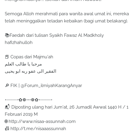
Semoga Alloh merahmati para wanita awal umat ini, mereka
telah meninggalkan teladan kebaikan (bagi umat belakang).
📚Faedah dari tulisan Syaikh Fawaz Al Madkholy
hafizhahulloh
📕 Copas dari Majmu'ah
مرحبا يا طالب العلم
الفقير الى عفو ربه ابو يحيى
🔎 FIK | @Forum_ilmiyahKarangAnyar
•┈┈┈┈•✿❁•••❁✿•┈┈┈┈•
📬 Diposting ulang hari Jum'at, 26 Jumadil Awwal 1440 H / 1
Februari 2019 M
🌐 http://www.nisaa-assunnah.com
📠 http://t.me/nisaaassunnah