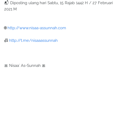
📬 Diposting ulang hari Sabtu, 15 Rajab 1442 H / 27 Februari
2021 M
🌐
http://www.nisaa-assunnah.com
📠
http://t.me/nisaaassunnah
🎀 Nisaa` As-Sunnah 🎀