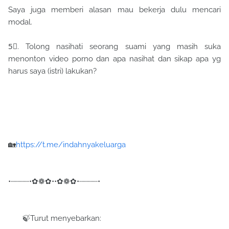
Saya juga memberi alasan mau bekerja dulu mencari
modal.
5⃣. Tolong nasihati seorang suami yang masih suka
menonton video porno dan apa nasihat dan sikap apa yg
harus saya (istri) lakukan?
🏡
https://t.me/indahnyakeluarga
•┈┈┈┈•✿❁✿••✿❁✿•┈┈┈┈•
🍃Turut menyebarkan: