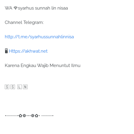
WA 🌹syarhus sunnah lin nisaa
Channel Telegram:
http://t.me/syarhussunnahlinnisa
🖥
Https://akhwat.net
Karena Engkau Wajib Menuntut Ilmu
🇸 🇸 🇱 🇳
•┈┈┈┈•✿❁•••❁✿• ┈┈┈┈•