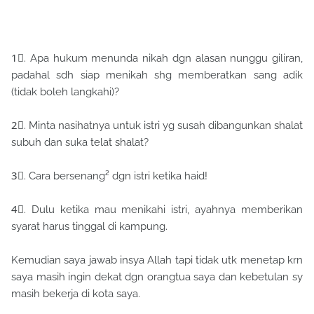
1⃣. Apa hukum menunda nikah dgn alasan nunggu giliran,
padahal sdh siap menikah shg memberatkan sang adik
(tidak boleh langkahi)?
2⃣. Minta nasihatnya untuk istri yg susah dibangunkan shalat
subuh dan suka telat shalat?
3⃣. Cara bersenang² dgn istri ketika haid!
4⃣. Dulu ketika mau menikahi istri, ayahnya memberikan
syarat harus tinggal di kampung.
Kemudian saya jawab insya Allah tapi tidak utk menetap krn
saya masih ingin dekat dgn orangtua saya dan kebetulan sy
masih bekerja di kota saya.