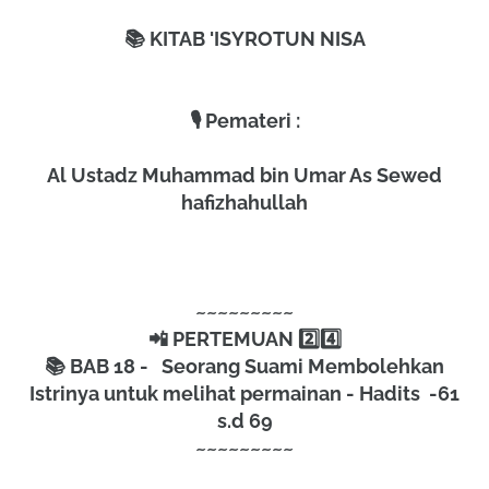
📚 KITAB 'ISYROTUN NISA
🎙 Pemateri :
Al Ustadz Muhammad bin Umar As Sewed
hafizhahullah
~~~~~~~~~
📲 PERTEMUAN 2️⃣4️⃣
📚 BAB 18 - Seorang Suami Membolehkan
Istrinya untuk melihat permainan - Hadits -61
s.d 69
~~~~~~~~~