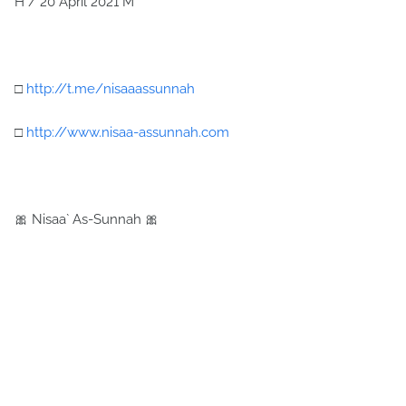
H / 20 April 2021 M
□
http://t.me/nisaaassunnah
□
http://www.nisaa-assunnah.com
🎀 Nisaa` As-Sunnah 🎀