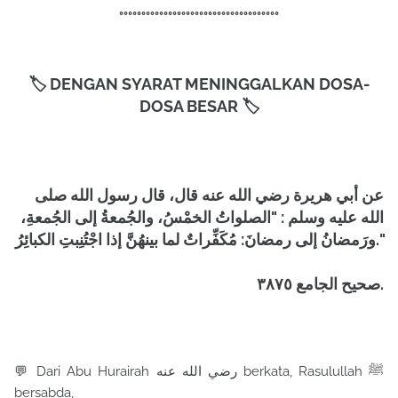
°°°°°°°°°°°°°°°°°°°°°°°°°°°°°°°°°°°°
🏷️ DENGAN SYARAT MENINGGALKAN DOSA-
DOSA BESAR 🏷️
عن أبي هريرة رضي الله عنه قال، قال رسول الله صلى
الله عليه وسلم : "الصلواتُ الخمْسُ، والجُمعةُ إلى الجُمعةِ،
ورَمضانُ إلى رمضانَ: مُكَفِّراتٌ لما بينهُنَّ إذا اجْتُنِبتِ الكبائِرُ."
صحيح الجامع ٣٨٧٥.
💬 Dari Abu Hurairah رضي الله عنه berkata, Rasulullah ﷺ
bersabda,