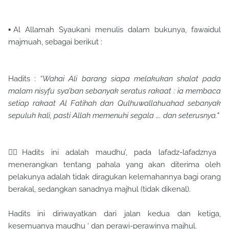
▪Al Allamah Syaukani menulis dalam bukunya, fawaidul
majmuah, sebagai berikut :
Hadits :
“Wahai Ali barang siapa melakukan shalat pada
malam nisyfu sya’ban sebanyak seratus rakaat : ia membaca
setiap rakaat Al Fatihah dan Qulhuwallahuahad sebanyak
sepuluh kali, pasti Allah memenuhi segala …. dan seterusnya."
👉🏽Hadits ini adalah maudhu’, pada lafadz-lafadznya
menerangkan tentang pahala yang akan diterima oleh
pelakunya adalah tidak diragukan kelemahannya bagi orang
berakal, sedangkan sanadnya majhul (tidak dikenal).
Hadits ini diriwayatkan dari jalan kedua dan ketiga,
kesemuanya maudhu ‘ dan perawi-perawinya majhul.