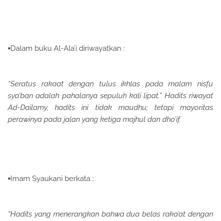
▪Dalam buku Al-Ala’i diriwayatkan :
“Seratus rakaat dengan tulus ikhlas pada malam nisfu
sya’ban adalah pahalanya sepuluh kali lipat.” Hadits riwayat
Ad-Dailamy, hadits ini tidak maudhu; tetapi mayoritas
perawinya pada jalan yang ketiga majhul dan dho’if.
▪Imam Syaukani berkata :
“Hadits yang menerangkan bahwa dua belas raka’at dengan