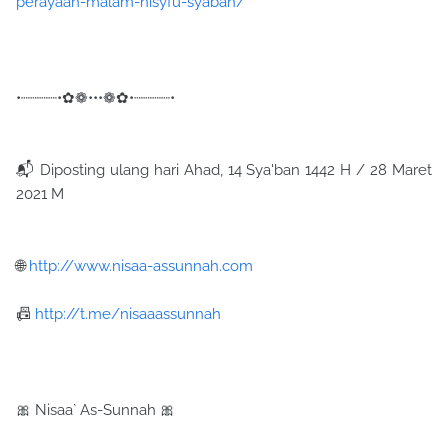
perayaan-malam-nisyfu-syaban/
•┈┈┈┈•✿❁•••❁✿•┈┈┈┈•
📬 Diposting ulang hari Ahad, 14 Sya'ban 1442 H / 28 Maret
2021 M
🌐
http://www.nisaa-assunnah.com
📠
http://t.me/nisaaassunnah
🎀 Nisaa` As-Sunnah 🎀