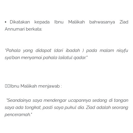
▪Dikatakan kepada Ibnu Maliikah bahwasanya Ziad
Annumari berkata:
“Pahala yang didapat (dari ibadah ) pada malam nisyfu
sya’ban menyamai pahala lailatul qadar."
👉🏽Ibnu Maliikah menjawab :
"Seandainya saya mendengar ucapannya sedang di tangan
saya ada tongkat, pasti saya pukul dia. Ziad adalah seorang
penceramah."