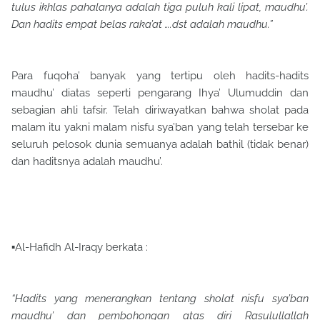
tulus ikhlas pahalanya adalah tiga puluh kali lipat, maudhu’.
Dan hadits empat belas raka’at ….dst adalah maudhu.”
Para fuqoha’ banyak yang tertipu oleh hadits-hadits
maudhu’ diatas seperti pengarang Ihya’ Ulumuddin dan
sebagian ahli tafsir. Telah diriwayatkan bahwa sholat pada
malam itu yakni malam nisfu sya’ban yang telah tersebar ke
seluruh pelosok dunia semuanya adalah bathil (tidak benar)
dan haditsnya adalah maudhu’.
▪Al-Hafidh Al-Iraqy berkata :
“Hadits yang menerangkan tentang sholat nisfu sya’ban
maudhu’ dan pembohongan atas diri Rasulullallah