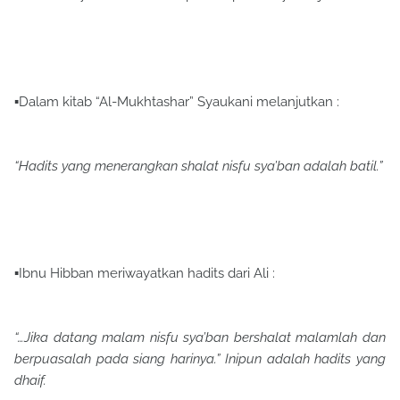
▪Dalam kitab “Al-Mukhtashar” Syaukani melanjutkan :
“Hadits yang menerangkan shalat nisfu sya’ban adalah batil.”
▪Ibnu Hibban meriwayatkan hadits dari Ali :
“…Jika datang malam nisfu sya’ban bershalat malamlah dan
berpuasalah pada siang harinya.” Inipun adalah hadits yang
dhaif.