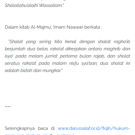
Shalallahu’alaihi Wassallam."
Dalam kitab Al-Majmu’, Imam Nawawi berkata :
”Shalat yang sering kita kenal dengan shalat ragha’ib
berjumlah dua belas raka’at dikerjakan antara maghrib dan
isya’ pada malam jum’at pertama bulan rajab, dan sholat
seratus raka’at pada malam nisfu sya’ban, dua sholat ini
adalah bid’ah dan mungkar."
••••
Selengkapnya baca di
www.darussalaf.or.id/fiqih/hukum-