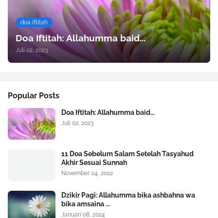
doa iftitah
Doa Iftitah: Allahumma baid...
Juli 02, 2023
Popular Posts
Doa Iftitah: Allahumma baid...
Juli 02, 2023
11 Doa Sebelum Salam Setelah Tasyahud
Akhir Sesuai Sunnah
November 04, 2022
Dzikir Pagi: Allahumma bika ashbahna wa
bika amsaina ...
Januari 08, 2024