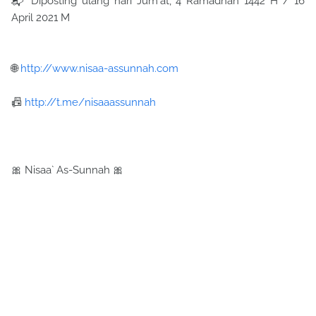
📬 Diposting ulang hari Jum'at, 4 Ramadhan 1442 H / 16
April 2021 M
🌐
http://www.nisaa-assunnah.com
📠
http://t.me/nisaaassunnah
🎀 Nisaa` As-Sunnah 🎀