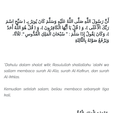
أَنَّ رَسُولَ اللَّهِ صَلَّى اللَّهُ عَلَيْهِ وَسَلَّمَ كَانَ يُوتِرُ بِـ { سَبِّحِ اسْمَ
رَبِّكَ الْأَعْلَى }، وَ { قُلْ يَا أَيُّهَا الْكَافِرُونَ }، وَ { قُلْ هُوَ اللَّهُ أَحَدٌ
}، وَكَانَ يَقُولُ إِذَا سَلَّمَ : ” سُبْحَانَ الْمَلِكِ الْقُدُّوسِ “. ثَلَاثًا،
وَيَرْفَعُ صَوْتَهُ بِالثَّالِثَةِ
“Dahulu dalam shalat witir, Rasulullah shallallahu ‘alaihi wa
sallam membaca surah Al-A’la, surah Al-Kafirun, dan surah
Al-Ikhlas.
Kemudian setelah salam, beliau membaca sebanyak tiga
kali,