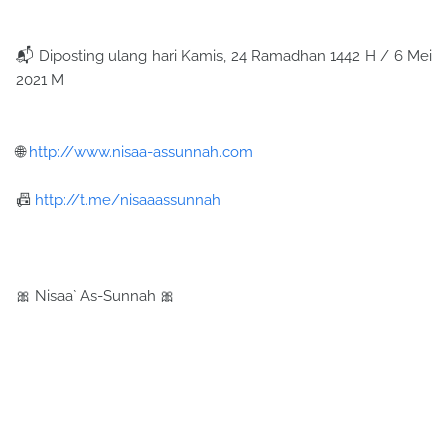
📬 Diposting ulang hari Kamis, 24 Ramadhan 1442 H / 6 Mei
2021 M
🌐
http://www.nisaa-assunnah.com
📠
http://t.me/nisaaassunnah
🎀 Nisaa` As-Sunnah 🎀