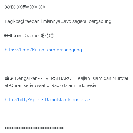
Ⓚ①ⓉⒶ🌏ⓈⒶⓉⓊ
Bagi-bagi faedah ilmiahnya....ayo segera bergabung
🌐📲 Join Channel Ⓚ①Ⓣ
https://t.me/KajianIslamTemanggung
📻📡 Dengarkan••• [ VERSI BARU❗ ] Kajian Islam dan Murotal
al-Quran setiap saat di Radio Islam Indonesia
http://bit.ly/AplikasiRadioIslamIndonesia2
≈≈≈≈≈≈≈≈≈≈≈≈≈≈≈≈≈≈≈≈≈≈≈≈≈