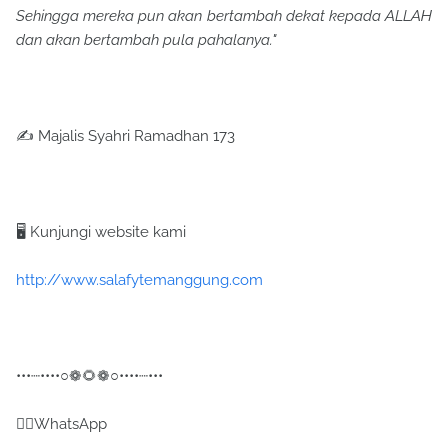
Sehingga mereka pun akan bertambah dekat kepada ALLAH
dan akan bertambah pula pahalanya."
✍️ Majalis Syahri Ramadhan 173
🖥 Kunjungi website kami
http://www.salafytemanggung.com
•••┈••••○❁🌻❁○••••┈•••
✍🏻WhatsApp