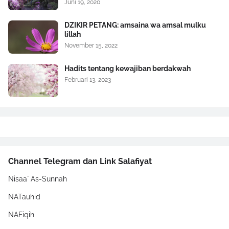
Juni 19, 2020
DZIKIR PETANG: amsaina wa amsal mulku
lillah
November 15, 2022
Hadits tentang kewajiban berdakwah
Februari 13, 2023
Channel Telegram dan Link Salafiyat
Nisaa` As-Sunnah
NATauhid
NAFiqih