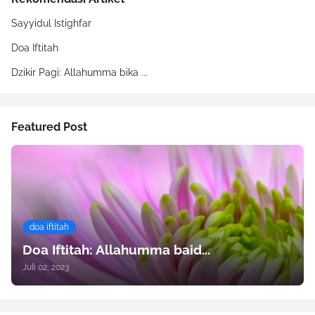
Sayyidul Istighfar
Doa Iftitah
Dzikir Pagi: Allahumma bika ...
Featured Post
doa iftitah
Doa Iftitah: Allahumma baid...
Juli 02, 2023