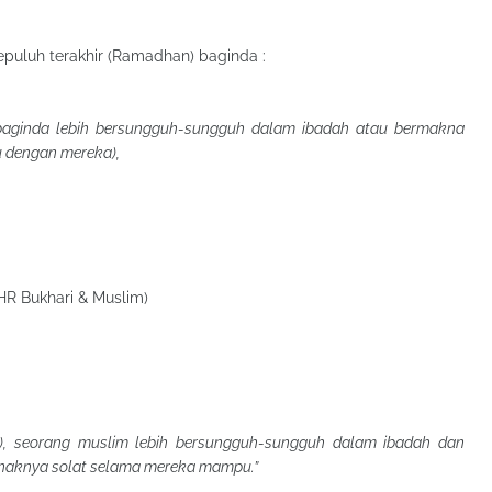
sepuluh terakhir (Ramadhan) baginda :
baginda lebih bersungguh-sungguh dalam ibadah atau bermakna
bu dengan mereka),
HR Bukhari & Muslim)
n), seorang muslim lebih bersungguh-sungguh dalam ibadah dan
aknya solat selama mereka mampu.”