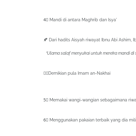
4⃣ Mandi di antara Maghrib dan Isya'
🍂 Dari hadits Aisyah riwayat Ibnu Abi Ashim, Ib
“Ulama salaf menyukai untuk mereka mandi di 
☝🏼Demikian pula Imam an-Nakhai
5⃣ Memakai wangi-wangian sebagaimana riway
6⃣ Menggunakan pakaian terbaik yang dia mili