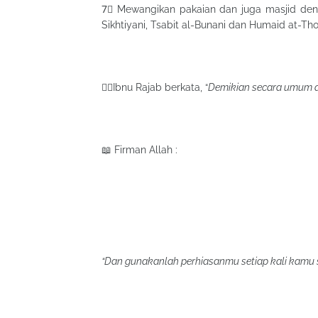
7⃣ Mewangikan pakaian dan juga masjid de
Sikhtiyani, Tsabit al-Bunani dan Humaid at-Tho
☝🏼Ibnu Rajab berkata, “
Demikian secara umum da
📖 Firman Allah :
“Dan gunakanlah perhiasanmu setiap kali kamu so