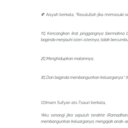
🍂 Aisyah berkata, “Rasulullah jika memasuki 
1⃣ Kencangkan ikat pinggangnya (bermakna 
baginda menjauhi isteri-isterinya, tidak bercum
2⃣ Menghidupkan malamnya,
3⃣ Dan baginda membangunkan keluarganya.”
(
☝🏼Imam Sufyan ats-Tsauri berkata,
“Aku senangi jika sepuluh terakhir (Ramadha
membangunkan keluarganya, mengajak anak-an