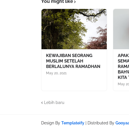
You might like
KEWAJIBAN SEORANG
APA
MUSLIM SETELAH
SEMA
BERLALUNYA RAMADHAN
RAM
BAHW
May 20, 2021
KITA
May 20
Lebih baru
Design By
Templateify
| Distributed By
Gooya