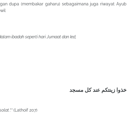
ngan dupa (membakar gaharu) sebagaimana juga riwayat Ayub
wil
lam ibadah seperti hari Jumaat dan Ied,
خذوا زينتكم عند كل مسجد
lat.”.”
(Lathoif 207)