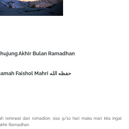
ghujung Akhir Bulan Ramadhan
💺 al Ustadz Usamah Faishol Mahri حفظه الله
lah terlewat dari romadlon, sisa 9/10 hari maka mari kita ingat
akhir Ramadhan