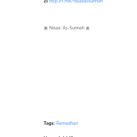
📠
http://t.me/nisaaassunnah
🎀 Nisaa` As-Sunnah 🎀
Tags:
Ramadhan