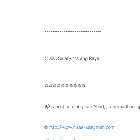
------------------------------
🌕 WA Salafy Malang Raya
♻♻♻♻♻♻♻♻♻♻
📬 Diposting ulang hari Ahad, 20 Ramadhan 14
🌐
http://www.nisaa-assunnah.com