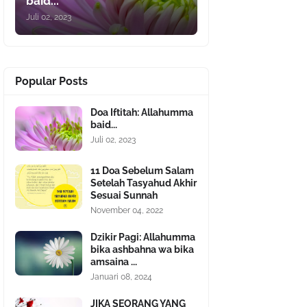
baid...
Juli 02, 2023
Popular Posts
Doa Iftitah: Allahumma
baid...
Juli 02, 2023
11 Doa Sebelum Salam
Setelah Tasyahud Akhir
Sesuai Sunnah
November 04, 2022
Dzikir Pagi: Allahumma
bika ashbahna wa bika
amsaina ...
Januari 08, 2024
JIKA SEORANG YANG