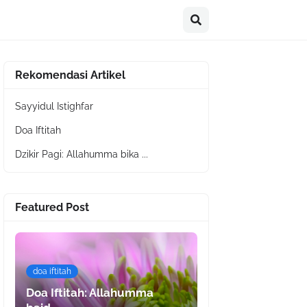
Rekomendasi Artikel
Sayyidul Istighfar
Doa Iftitah
Dzikir Pagi: Allahumma bika ...
Featured Post
doa iftitah
Doa Iftitah: Allahumma