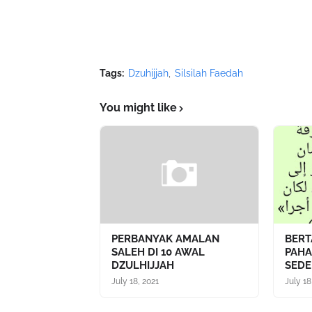
Tags:
Dzuhijjah
Silsilah Faedah
You might like
PERBANYAK AMALAN
BERT
SALEH DI 10 AWAL
PAHA
DZULHIJJAH
SEDE
July 18, 2021
July 18