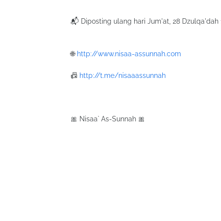
📬 Diposting ulang hari Jum'at, 28 Dzulqa'dah 
🌐
http://www.nisaa-assunnah.com
📠
http://t.me/nisaaassunnah
🎀 Nisaa` As-Sunnah 🎀