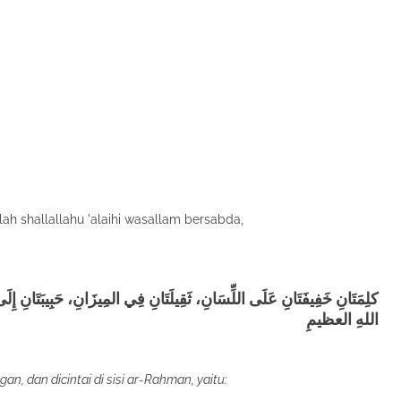
lah shallallahu 'alaihi wasallam bersabda,
كلِمَتَانِ خَفِيفَتَانِ عَلَى اللِّسَانِ، ثَقِيلَتَانِ فِي المِيزَانِ، حَبِيبَتَانِ إِ
اللهِ العظيمِ
gan, dan dicintai di sisi ar-Rahman, yaitu: