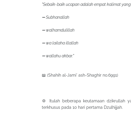
"Sebaik-baik ucapan adalah empat kalimat yan
➖ Subhanallah
➖ walhamdulillah
➖ wa lailaha illallah
➖ wallahu akbar."
📖 (Shahih al-Jami' ash-Shaghir no.6991)
💢 Itulah beberapa keutamaan dzikrullah 
terkhusus pada 10 hari pertama Dzulhijjah.