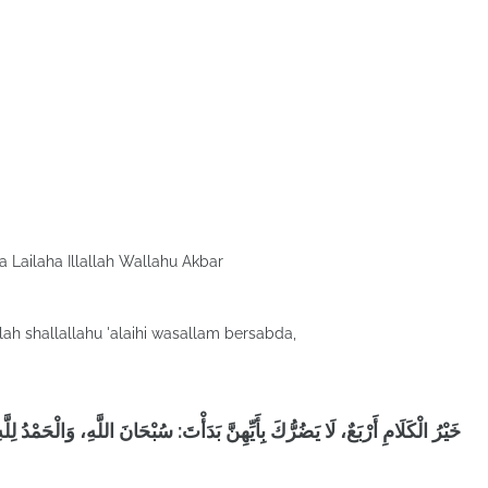
Lailaha Illallah Wallahu Akbar
lah shallallahu 'alaihi wasallam bersabda,
خَيْرُ الْكَلَامِ أَرْبَعٌ، لَا يَضُرُّكَ بِأَيِّهِنَّ بَدَأْتَ: سُبْحَانَ اللَّهِ، وَالْحَمْدُ لِلَّهِ، و