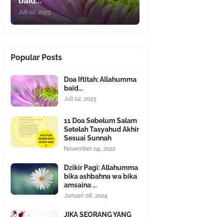
baid...
Juli 02, 2023
Popular Posts
Doa Iftitah: Allahumma
baid...
Juli 02, 2023
11 Doa Sebelum Salam
Setelah Tasyahud Akhir
Sesuai Sunnah
November 04, 2022
Dzikir Pagi: Allahumma
bika ashbahna wa bika
amsaina ...
Januari 08, 2024
JIKA SEORANG YANG