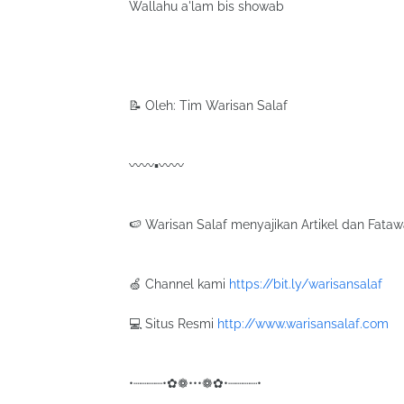
Wallahu a'lam bis showab
📝 Oleh: Tim Warisan Salaf
〰〰▪〰〰
🍉 Warisan Salaf menyajikan Artikel dan Fat
🍏 Channel kami
https://bit.ly/warisansalaf
💻 Situs Resmi
http://www.warisansalaf.com
•┈┈┈┈•✿❁•••❁✿•┈┈┈┈•