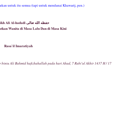
ukan untuk itu semua (tapi untuk mendanai Khawarij, pen.)
Asy-Syaikh Ali Al-hadadi حفظه الله تعالى
kan Wanita di Masa Lalu Dan di Masa Kini
Rasa`il Imaratiyah
bintu Ali Bahmid hafizhahallah pada hari Ahad, 7 Rabi'ul Akhir 1437 H / 17