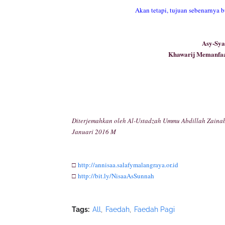
Akan tetapi, tujuan sebenarnya b
Khawarij Memanfaat
Diterjemahkan oleh Al-Ustadzah Ummu Abdillah Zainab 
Januari 2016 M
□
http://annisaa.salafymalangraya.or.id
□
http://bit.ly/NisaaAsSunnah
Tags:
All
Faedah
Faedah Pagi