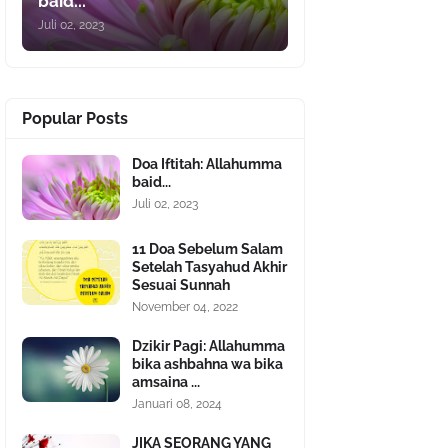
baid...
Juli 02, 2023
Popular Posts
Doa Iftitah: Allahumma
baid...
Juli 02, 2023
11 Doa Sebelum Salam
Setelah Tasyahud Akhir
Sesuai Sunnah
November 04, 2022
Dzikir Pagi: Allahumma
bika ashbahna wa bika
amsaina ...
Januari 08, 2024
JIKA SEORANG YANG