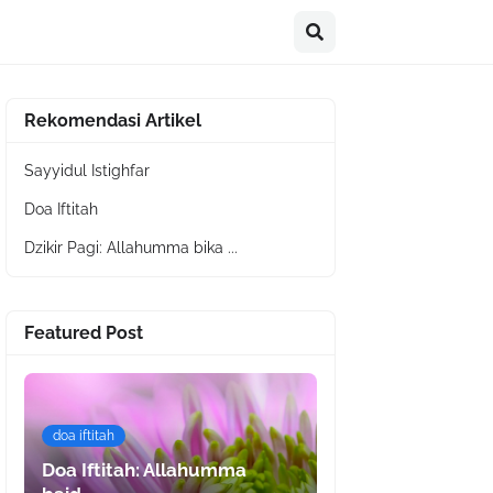
Rekomendasi Artikel
Sayyidul Istighfar
Doa Iftitah
Dzikir Pagi: Allahumma bika ...
Featured Post
doa iftitah
Doa Iftitah: Allahumma