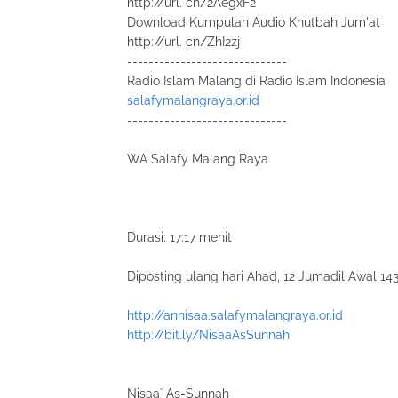
http://url. cn/2AegxF2
Download Kumpulan Audio Khutbah Jum'at
http://url. cn/ZhI2zj
------------------------------
Radio Islam Malang di Radio Islam Indonesia
salafymalangraya.or.id
------------------------------
WA Salafy Malang Raya
Durasi: 17:17 menit
Diposting ulang hari Ahad, 12 Jumadil Awal 143
http://annisaa.salafymalangraya.or.id
http://bit.ly/NisaaAsSunnah
Nisaa` As-Sunnah