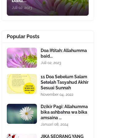
baid...
Juli 02, 2023
Popular Posts
Doa Iftitah: Allahumma
baid...
Juli 02, 2023
11 Doa Sebelum Salam
Setelah Tasyahud Akhir
Sesuai Sunnah
November 04, 2022
Dzikir Pagi: Allahumma
bika ashbahna wa bika
amsaina ...
Januari 08, 2024
JIKA SEORANG YANG