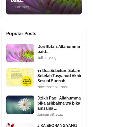
baid...
Juli 02, 2023
Popular Posts
Doa Iftitah: Allahumma
baid...
Juli 02, 2023
11 Doa Sebelum Salam
Setelah Tasyahud Akhir
Sesuai Sunnah
November 04, 2022
Dzikir Pagi: Allahumma
bika ashbahna wa bika
amsaina ...
Januari 08, 2024
JIKA SEORANG YANG