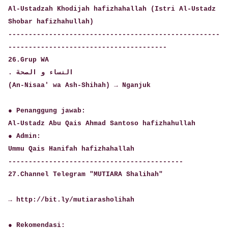
Al-Ustadzah Khodijah hafizhahallah (Istri Al-Ustadz
Shobar hafizhahullah)
----------------------------------------------------
---------------------------------------
26.Grup WA
. النساء و الصحة
(An-Nisaa' wa Ash-Shihah) → Nganjuk
● Penanggung jawab:
Al-Ustadz Abu Qais Ahmad Santoso hafizhahullah
● Admin:
Ummu Qais Hanifah hafizhahallah
-------------------------------------------
27.Channel Telegram "MUTIARA Shalihah"
→ http://bit.ly/mutiarasholihah
● Rekomendasi: