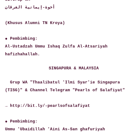
أخوة-إيمانية الفرقان
(Khusus Alumni TN Kroya)
● Pembimbing:
Al-Ustadzah Ummu Ishaq Zulfa Al-Atsariyah
hafizhahallah.
SINGAPURA & MALAYSIA
Grup WA "Thaalibatul 'Ilmi Syar'ie Singapura
(TISG)" & Channel Telegram "Pearls of Salafiyat"
→ http://bit.ly/-pearlsofsalafiyat
● Pembimbing:
Ummu 'Ubaidillah 'Aini As-San ghafuriyah