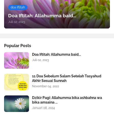
doa iftitah
Doa Iftitah: Allahumma baid...
Juli 02, 2023
Popular Posts
Doa Iftitah: Allahumma baid...
Juli 02, 2023
11 Doa Sebelum Salam Setelah Tasyahud
Akhir Sesuai Sunnah
November 04, 2022
Dzikir Pagi: Allahumma bika ashbahna wa
bika amsaina ...
Januari 08, 2024