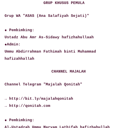
GRUP KHUSUS PEMULA
Grup WA "ASAS (Ana Salafiyah Sejati)"
● Pembimbing:
Ustadz Abu Amr As-Sidawy hafizhahullaah
●Admin:
Ummu Abdirrahman Fathimah binti Muhammad
hafizahhallah
CHANNEL MAJALAH
Channel Telegram "Majalah Qonitah"
→ http://bit.ly/majalahqonitah
→ http://qonitah.com
● Pembimbing:
Al-Ustadzah Ummu Maryam Lathifah hafizhahullah