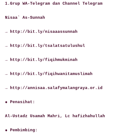
1.Grup WA-Telegram dan Channel Telegram
Nisaa` As-Sunnah
→ http://bit.ly/nisaaassunnah
→ http://bit.ly/tsalatsatulushul
→ http://bit.ly/fiqihmukminah
→ http://bit.ly/fiqihwanitamuslimah
→ http://annisaa.salafymalangraya.or.id
● Penasihat:
Al-Ustadz Usamah Mahri, Lc hafizhahullah
● Pembimbing: