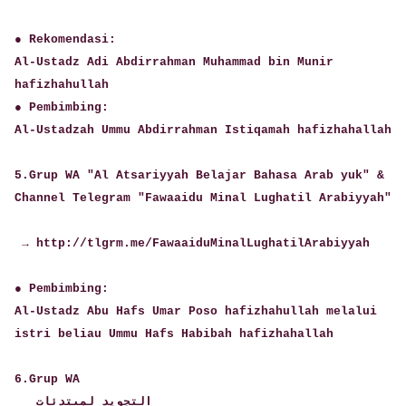
● Rekomendasi:
Al-Ustadz Adi Abdirrahman Muhammad bin Munir
hafizhahullah
● Pembimbing:
Al-Ustadzah Ummu Abdirrahman Istiqamah hafizhahallah
5.Grup WA "Al Atsariyyah Belajar Bahasa Arab yuk" &
Channel Telegram "Fawaaidu Minal Lughatil Arabiyyah"
→ http://tlgrm.me/FawaaiduMinalLughatilArabiyyah
● Pembimbing:
Al-Ustadz Abu Hafs Umar Poso hafizhahullah melalui
istri beliau Ummu Hafs Habibah hafizhahallah
6.Grup WA
التجويد لمبتدئات