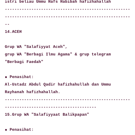
istri beliau Ummu Hafs Habibah hafizhahallah
----------------------------------------------------
----------------------------------------------------
--
14.ACEH
Grup WA "Salafiyyat Aceh",
grup WA "Berbagi Ilmu Agama" & grup telegram
"Berbagi Faedah"
● Penasihat:
Al-Ustadz Abdul Qadir hafizhahullah dan Ummu
Rayhanah hafizhahallah.
----------------------------------------------------
--------------------------------------
15.Grup WA "Salafiyyaat Balikpapan"
● Penasihat: