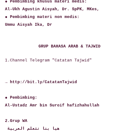
● Pembimbing khusus materi medis:
Al-Ukh Agustin Aisyah, Dr. SpPK, MKes,
● Pembimbing materi non medis:
Ummu Aisyah Ika, Dr
GRUP BAHASA ARAB & TAJWID
1.Channel Telegram "Catatan Tajwid"
→ http://bit.ly/CatatanTajwid
● Pembimbing:
Al-Ustadz Amr bin Suroif hafizhahullah
2.Grup WA
هيا بنا نتعلم العربية