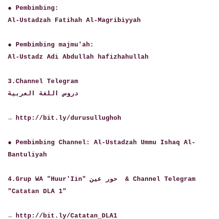
● Pembimbing:
Al-Ustadzah Fatihah Al-Magribiyyah
● Pembimbing majmu'ah:
Al-Ustadz Adi Abdullah hafizhahullah
3.Channel Telegram
دروس اللغة العربية
→ http://bit.ly/durusullughoh
● Pembimbing Channel: Al-Ustadzah Ummu Ishaq Al-
Bantuliyah
4.Grup WA "Huur'Iin" حور عين & Channel Telegram
"Catatan DLA 1"
→ http://bit.ly/Catatan_DLA1