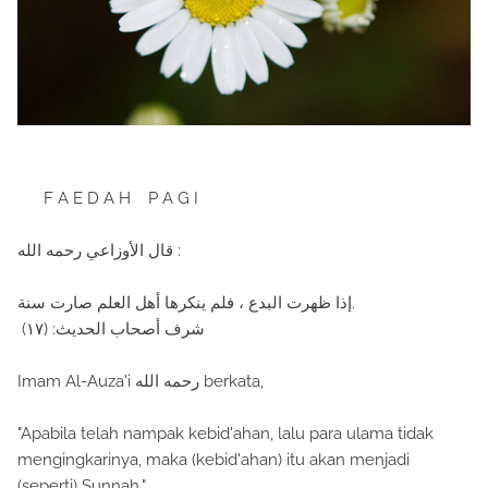
F A E D A H P A G I
‏ قال الأوزاعي رحمه الله:
إذا ظهرت البدع ، فلم ينكرها أهل العلم صارت سنة.
شرف أصحاب الحديث: (١٧)
Imam Al-Auza'i رحمه الله berkata,
"Apabila telah nampak kebid'ahan, lalu para ulama tidak
mengingkarinya, maka (kebid'ahan) itu akan menjadi
(seperti) Sunnah."