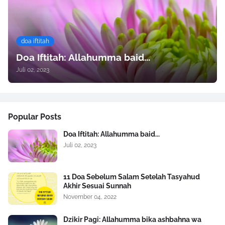
doa iftitah
Doa Iftitah: Allahumma baid...
Juli 02, 2023
Popular Posts
Doa Iftitah: Allahumma baid...
Juli 02, 2023
11 Doa Sebelum Salam Setelah Tasyahud
Akhir Sesuai Sunnah
November 04, 2022
Dzikir Pagi: Allahumma bika ashbahna wa