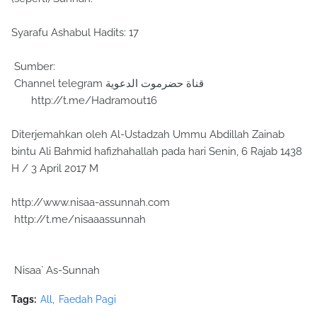
Syarafu Ashabul Hadits: 17
Sumber:
Channel telegram قناة حضرموت الدعوية
http://t.me/Hadramout16
Diterjemahkan oleh Al-Ustadzah Ummu Abdillah Zainab
bintu Ali Bahmid hafizhahallah pada hari Senin, 6 Rajab 1438
H / 3 April 2017 M
http://www.nisaa-assunnah.com
http://t.me/nisaaassunnah
Nisaa` As-Sunnah
Tags:
All
Faedah Pagi