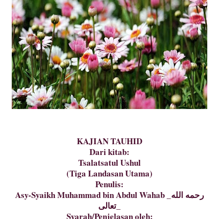
KAJIAN TAUHID
Dari kitab:
Tsalatsatul Ushul
(Tiga Landasan Utama)
Penulis:
Asy-Syaikh Muhammad bin Abdul Wahab _رحمه الله
تعالى_
Syarah/Penjelasan oleh: