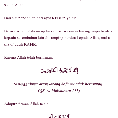
selain Allah.
Dan sisi pendalilan dari ayat KEDUA yaitu:
Bahwa Allah ta'ala menjelaskan bahwasanya barang siapa berdoa
kepada sesembahan lain di samping berdoa kepada Allah, maka
dia dituduh KAFIR.
Karena Allah telah berfirman:
إِنَّهُ لَا يُفْلِحُ الْكَافِرُونَ
"Sesungguhnya orang-orang kafir itu tidak beruntung."
(QS. Al-Mukminun: 117)
Adapun firman Allah ta'ala,
لَا بُرْهَانَ لَه