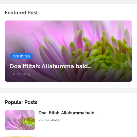
Featured Post
doa iftitah
Doa Iftitah: Allahumma baid...
Juli 02, 2023
Popular Posts
Doa Iftitah: Allahumma baid...
Juli 02, 2023