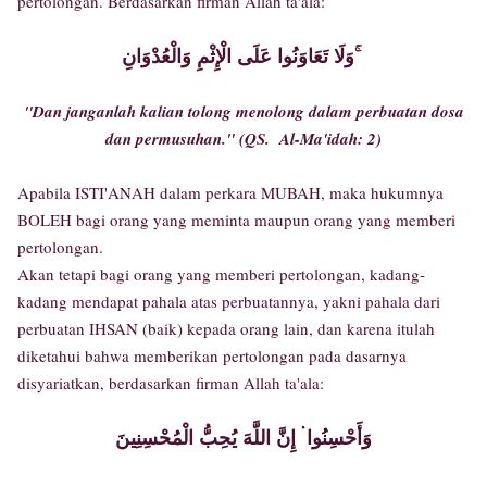
pertolongan. Berdasarkan firman Allah ta'ala:
وَلَا تَعَاوَنُوا عَلَى الْإِثْمِ وَالْعُدْوَانِ ۚ
"Dan janganlah kalian tolong menolong dalam perbuatan dosa
dan permusuhan." (QS. Al-Ma'idah: 2)
Apabila ISTI'ANAH dalam perkara MUBAH, maka hukumnya
BOLEH bagi orang yang meminta maupun orang yang memberi
pertolongan.
Akan tetapi bagi orang yang memberi pertolongan, kadang-
kadang mendapat pahala atas perbuatannya, yakni pahala dari
perbuatan IHSAN (baik) kepada orang lain, dan karena itulah
diketahui bahwa memberikan pertolongan pada dasarnya
disyariatkan, berdasarkan firman Allah ta'ala:
وَأَحْسِنُوا ۛ إِنَّ اللَّهَ يُحِبُّ الْمُحْسِنِينَ