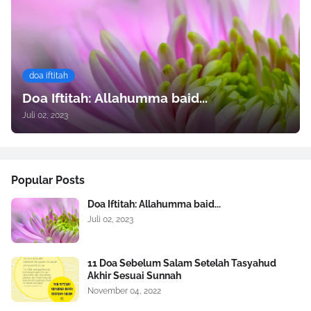
doa iftitah
Doa Iftitah: Allahumma baid...
Juli 02, 2023
Popular Posts
Doa Iftitah: Allahumma baid...
Juli 02, 2023
11 Doa Sebelum Salam Setelah Tasyahud
Akhir Sesuai Sunnah
November 04, 2022