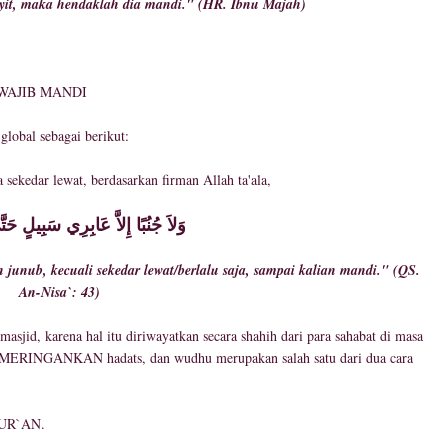
it, maka hendaklah dia mandi." (HR. Ibnu Majah)
AJIB MANDI
lobal sebagai berikut:
 sekedar lewat, berdasarkan firman Allah ta'ala,
وَلاَ جُنُبًا إِلاَّ عَابِرِي سَبِيلٍ حَتَّىَ تَغْتَسِلُوا
unub, kecuali sekedar lewat/berlalu saja, sampai kalian mandi." (QS.
An-Nisa`: 43)
sjid, karena hal itu diriwayatkan secara shahih dari para sahabat di masa
UR`AN.