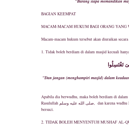
"Barang siapa memandikan may
BAGIAN KEEMPAT
MACAM-MACAM HUKUM BAGI ORANG YANG W
Macam-macam hukum tersebut akan diuraikan secara g
1. Tidak boleh berdiam di dalam masjid kecuali hanya
"Dan jangan (menghampiri masjid) dalam keadaan j
Apabila dia berwudhu, maka boleh berdiam di dalam ma
Rasulullah صلى الله عليه وسلم, dan karena wudhu MERINGANKAN hadats, dan wudhu merupakan salah satu dari dua cara
bersuci.
2. TIDAK BOLEH MENYENTUH MUSHAF AL-Q