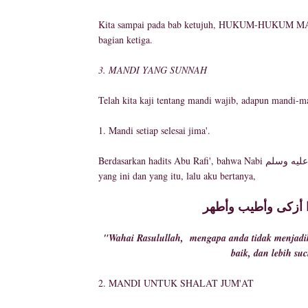
Kita sampai pada bab ketujuh, HUKUM-HUKUM MANDI,
bagian ketiga.
3. MANDI YANG SUNNAH
Telah kita kaji tentang mandi wajib, adapun mandi-ma
1. Mandi setiap selesai jima'.
Berdasarkan hadits Abu Rafi', bahwa Nabi صلى الله عليه وسلم pada suatu malam mandi ketika giliran di rumah istri beliau
yang ini dan yang itu, lalu aku bertanya,
ذا أزكى وأطيب وأطهر
"Wahai Rasulullah, mengapa anda tidak menjadika
baik, dan lebih s
2. MANDI UNTUK SHALAT JUM'AT