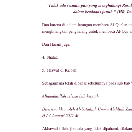
"Tidak ada sesuatu pun yang menghalangi Rasulullah صلى الله عليه وسلم untuk membaca Al-Qur`an kec
dalam keadaan) junub." (HR. Im
Dan karena di dalam larangan membaca Al-Qur`a
menghilangkan penghalang untuk membaca Al-Qur`
Dan Haram juga
4. Shalat.
5. Thawaf di Ka'bah.
Sebagaimana telah dibahas sebelumnya pada sub bab
Alhamdulillah selesai bab ketujuh
Diterjemahkan oleh Al-Ustadzah Ummu Abdillah Zaina
H / 4 Januari 2017 M
Akhawati fillah, jika ada yang tidak dipahami, silak