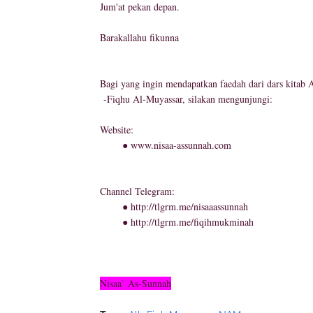
Jum'at pekan depan.
Barakallahu fikunna
Bagi yang ingin mendapatkan faedah dari dars kitab 
-Fiqhu Al-Muyassar, silakan mengunjungi:
Website:
● www.nisaa-assunnah.com
Channel Telegram:
● http://tlgrm.me/nisaaassunnah
● http://tlgrm.me/fiqihmukminah
Nisaa` As-Sunnah