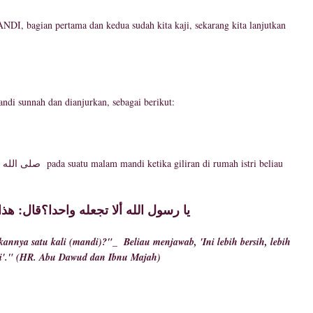
 bagian pertama dan kedua sudah kita kaji, sekarang kita lanjutkan
ndi sunnah dan dianjurkan, sebagai berikut:
يا رسول الله ألا تجعله واحدا؟قال: ه
nnya satu kali (mandi)?"_ Beliau menjawab, 'Ini lebih bersih, lebih
uci'." (HR. Abu Dawud dan Ibnu Majah)