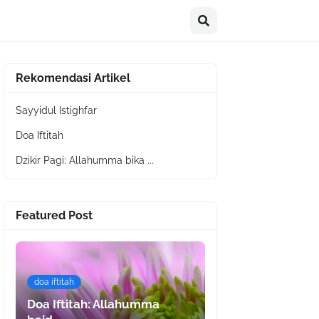
Rekomendasi Artikel
Sayyidul Istighfar
Doa Iftitah
Dzikir Pagi: Allahumma bika ...
Featured Post
doa iftitah
Doa Iftitah: Allahumma