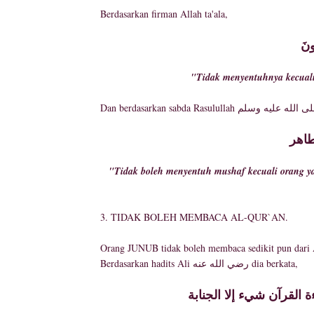
Berdasarkan firman Allah ta'ala,
ُونَ
"Tidak menyentuhnya kecual
طاهر
"Tidak boleh menyentuh mushaf kecuali orang y
3. TIDAK BOLEH MEMBACA AL-QUR`AN.
Orang JUNUB tidak boleh membaca sedikit pun dari 
Berdasarkan hadits Ali رضي الله عنه dia berkata,
ة القرآن شيء إلا الجنابة