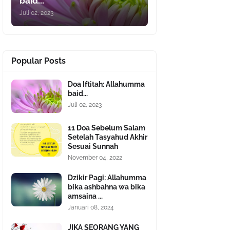
baid...
Juli 02, 2023
Popular Posts
Doa Iftitah: Allahumma
baid...
Juli 02, 2023
11 Doa Sebelum Salam
Setelah Tasyahud Akhir
Sesuai Sunnah
November 04, 2022
Dzikir Pagi: Allahumma
bika ashbahna wa bika
amsaina ...
Januari 08, 2024
JIKA SEORANG YANG