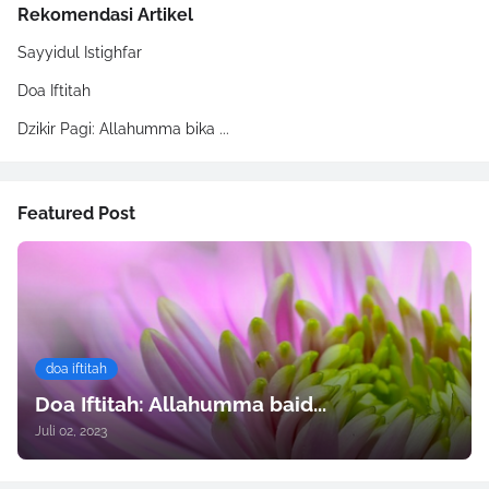
Rekomendasi Artikel
Sayyidul Istighfar
Doa Iftitah
Dzikir Pagi: Allahumma bika ...
Featured Post
doa iftitah
Doa Iftitah: Allahumma baid...
Juli 02, 2023