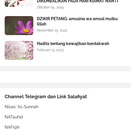
DIKEMBALIKAN PADA HARI KIAMAT NANTI
Oktober 05, 2019
DZIKIR PETANG: amsaina wa amsal mulku
lillah
November 15, 2022
Hadits tentang kewajiban berdakwah
Februari 13, 2023
Channel Telegram dan Link Salafiyat
Nisaa` As-Sunnah
NATauhid
NAFiqih