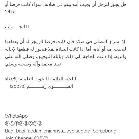
هل يجوز للرجل أن يجيب أمه وهو في صلاته، سواء كانت فرضا أو
نفلا‏؟‏
إذا شرع المصلي في صلاة فإن كانت فرضا لم يجز له أن يقطعها
ليجيب أمه أو أباه، أما إذا كانت الصلاة نفلا فيجوز له قطعها لإجابة
والديه، إذا دعت الحاجة إلى ذلك‏.‏ وبالله التوفيق، وصلى الله على
نبينا محمد وآله وصحبه وسلم‏.‏
اللجنة الدائمة للبحوث العلمية والإفتاء
الفتــــــــــوى رقــــــــــم ‏(‏20072‏)‏
WhatsApp
Ⓚ①ⓉⒶⓈⒶⓉⓊ
Bagi-bagi faedah ilmiahnya....ayo segera bergabung
Join Channel Ⓚ①Ⓣ