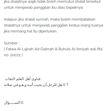
jika shalatnya wajib tidak boleh memutus shalat tersebut
untuk menjawab panggilan ibu atau bapaknya.
Adapun jika shalat sunnah, maka boleh membatalkan
shalatnya untuk menjawab panggilan kedua orang tuanya
jika memang hal itu diperlukan.
Sumber :
[ Fatwa Al-Lajnah Ad-Daimah lil Buhuts Al-Ilmiyah wal Ifta'
no. 20072 ]
فتاوى أهل العلم الثقات :
هل.للرجل.أن.يجيب.أمـه.و.هـو.في.صلاته.tt ؟‏