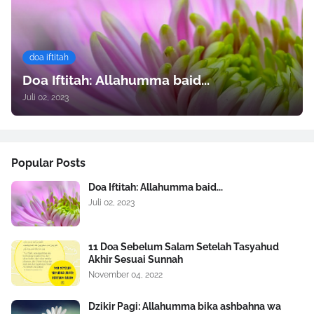
doa iftitah
Doa Iftitah: Allahumma baid...
Juli 02, 2023
Popular Posts
Doa Iftitah: Allahumma baid...
Juli 02, 2023
11 Doa Sebelum Salam Setelah Tasyahud
Akhir Sesuai Sunnah
November 04, 2022
Dzikir Pagi: Allahumma bika ashbahna wa