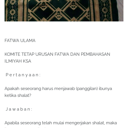
FATWA ULAMA
KOMITE TETAP URUSAN FATWA DAN PEMBAHASAN
ILMIYAH KSA
P e r t a n y a a n :
Apakah seseorang harus menjawab (panggilan) ibunya
ketika shalat?
J a w a b a n :
Apabila seseorang telah mulai mengerjakan shalat, maka