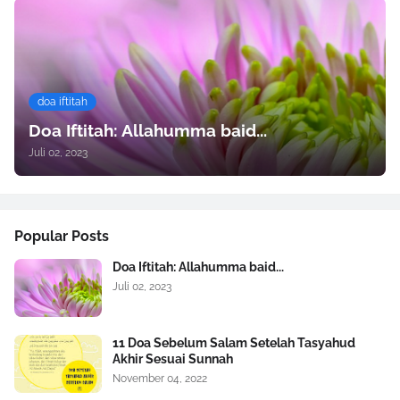
doa iftitah
Doa Iftitah: Allahumma baid...
Juli 02, 2023
Popular Posts
Doa Iftitah: Allahumma baid...
Juli 02, 2023
11 Doa Sebelum Salam Setelah Tasyahud
Akhir Sesuai Sunnah
November 04, 2022