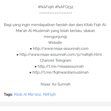
#NAFiqih #NAFQ132
===================
Bagi yang ingin mendapatkan faedah dari dars Kitab Fiqh Al-
Mar'ah Al-Muslimah yang telah berlalu, silakan
mengunjungi:
Website
● http://www.nisaa-assunnah.com
● http://www.nisaa-assunnah.com/p/nafiqih.html
Channel Telegram
● http://t.me/nisaaassunnah
● http://t.me/fiqihwanitamuslimah
Nisaa` As-Sunnah
Tags:
Kitab Al Mar'atul
NAFiqih