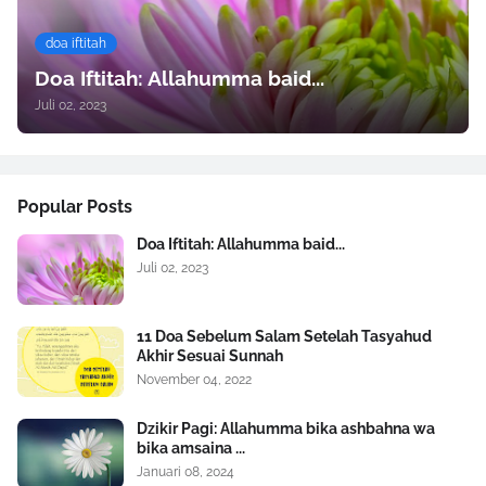
doa iftitah
Doa Iftitah: Allahumma baid...
Juli 02, 2023
Popular Posts
Doa Iftitah: Allahumma baid...
Juli 02, 2023
11 Doa Sebelum Salam Setelah Tasyahud
Akhir Sesuai Sunnah
November 04, 2022
Dzikir Pagi: Allahumma bika ashbahna wa
bika amsaina ...
Januari 08, 2024