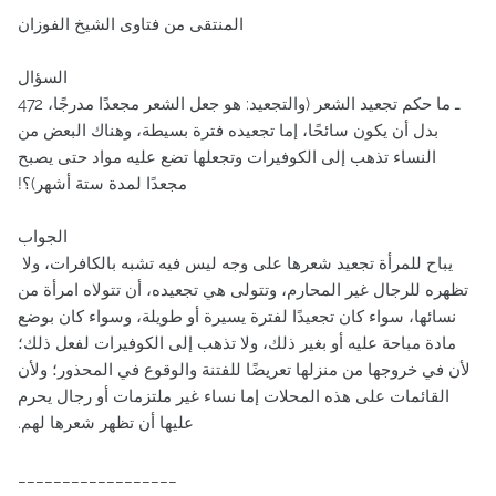
المنتقى من فتاوى الشيخ الفوزان
السؤال
472 ـ ما حكم تجعيد الشعر ‏(‏والتجعيد‏:‏ هو جعل الشعر مجعدًا مدرجًا،
بدل أن يكون سائحًا، إما تجعيده فترة بسيطة، وهناك البعض من
النساء تذهب إلى الكوفيرات وتجعلها تضع عليه مواد حتى يصبح
مجعدًا لمدة ستة أشهر‏)‏‏؟‏‏!‏
الجواب
يباح للمرأة تجعيد شعرها على وجه ليس فيه تشبه بالكافرات، ولا
تظهره للرجال غير المحارم، وتتولى هي تجعيده، أن تتولاه امرأة من
نسائها، سواء كان تجعيدًا لفترة يسيرة أو طويلة، وسواء كان بوضع
مادة مباحة عليه أو بغير ذلك، ولا تذهب إلى الكوفيرات لفعل ذلك؛
لأن في خروجها من منزلها تعريضًا للفتنة والوقوع في المحذور؛ ولأن
القائمات على هذه المحلات إما نساء غير ملتزمات أو رجال يحرم
عليها أن تظهر شعرها لهم‏.‏
__________________