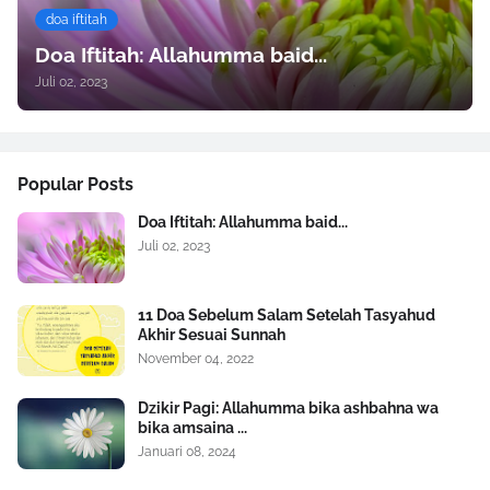
doa iftitah
Doa Iftitah: Allahumma baid...
Juli 02, 2023
Popular Posts
Doa Iftitah: Allahumma baid...
Juli 02, 2023
11 Doa Sebelum Salam Setelah Tasyahud
Akhir Sesuai Sunnah
November 04, 2022
Dzikir Pagi: Allahumma bika ashbahna wa
bika amsaina ...
Januari 08, 2024