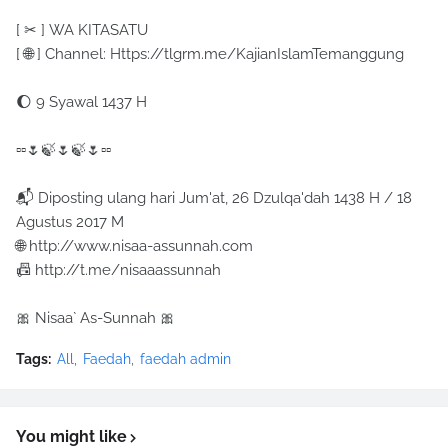
[ ✂ ] WA KITASATU
[ 🌐 ] Channel: Https://tlgrm.me/KajianIslamTemanggung
🌔 9 Syawal 1437 H
▫▫🌷🍃🌷🍃🌷▫▫
📬 Diposting ulang hari Jum'at, 26 Dzulqa'dah 1438 H / 18
Agustus 2017 M
🌐 http://www.nisaa-assunnah.com
📠 http://t.me/nisaaassunnah
🎀 Nisaa` As-Sunnah 🎀
Tags:
All
Faedah
faedah admin
You might like