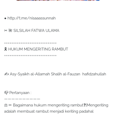
● http://t.me/nisaaassunnah
✂ 🌺 SILSILAH FATWA ULAMA
=============================
🎗 HUKUM MENGERITING RAMBUT
=============================
✍ Asy-Syaikh al-Allamah Shalih al-Fauzan hafidzahullah
📪 Pertanyaan :
——————————
⚖ ✂ Bagaimana hukum mengeriting rambut❓[Mengeriting
adalah membuat rambut menjadi keriting padahal