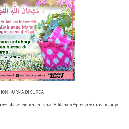
OHON KURMA DI SURGA
ci #mahaagung #memujinya #ditanam #pohon #kurma #surga