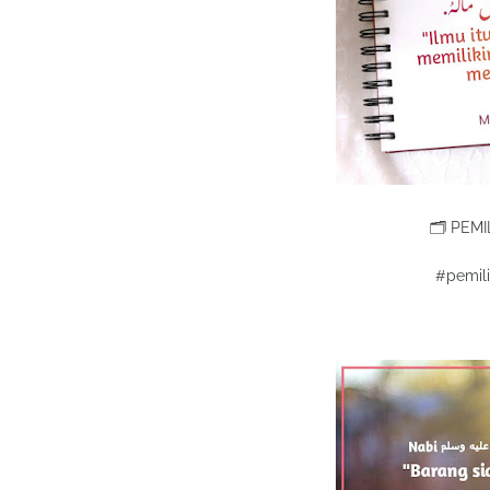
🗂 PEMI
#pemil