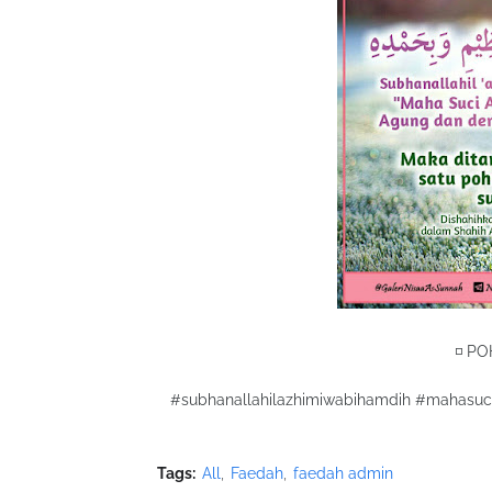
◽️ P
#subhanallahilazhimiwabihamdih #mahasu
Tags:
All
Faedah
faedah admin