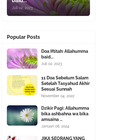
baid...
Juli 02, 2023
Popular Posts
Doa Iftitah: Allahumma
baid...
Juli 02, 2023
11 Doa Sebelum Salam
Setelah Tasyahud Akhir
Sesuai Sunnah
November 04, 2022
Dzikir Pagi: Allahumma
bika ashbahna wa bika
amsaina ...
Januari 08, 2024
JIKA SEORANG YANG