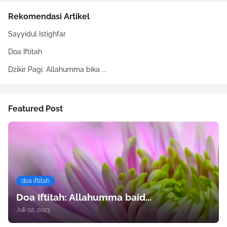
Rekomendasi Artikel
Sayyidul Istighfar
Doa Iftitah
Dzikir Pagi: Allahumma bika ...
Featured Post
doa iftitah
Doa Iftitah: Allahumma baid...
Juli 02, 2023