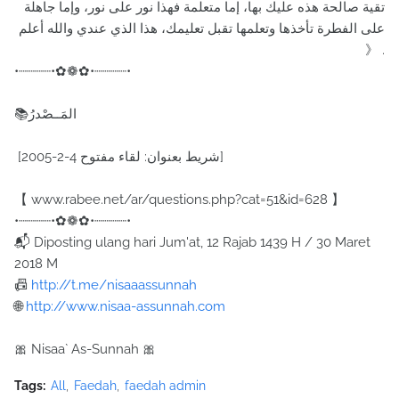
تقية صالحة هذه عليك بها، إما متعلمة فهذا نور على نور، وإما جاهلة
على الفطرة تأخذها وتعلمها تقبل تعليمك، هذا الذي عندي والله أعلم
》 .
•┈┈┈┈•✿❁✿•┈┈┈┈•
📚المَــصْدرُ
[شريط بعنوان: لقاء مفتوح 4-2-2005]
【 www.rabee.net/ar/questions.php?cat=51&id=628 】
•┈┈┈┈•✿❁✿•┈┈┈┈•
📬 Diposting ulang hari Jum'at, 12 Rajab 1439 H / 30 Maret
2018 M
📠
http://t.me/nisaaassunnah
🌐
http://www.nisaa-assunnah.com
🎀 Nisaa` As-Sunnah 🎀
Tags:
All
Faedah
faedah admin