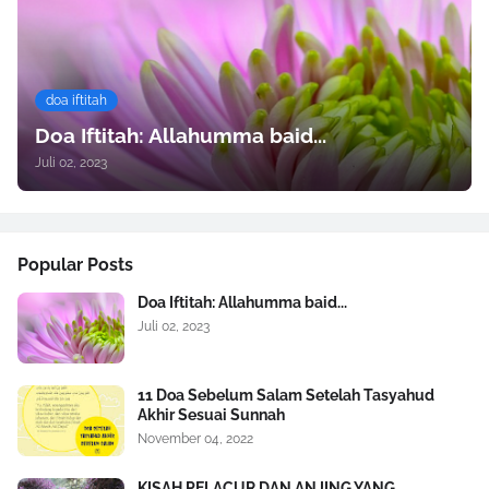
doa iftitah
Doa Iftitah: Allahumma baid...
Juli 02, 2023
Popular Posts
Doa Iftitah: Allahumma baid...
Juli 02, 2023
11 Doa Sebelum Salam Setelah Tasyahud
Akhir Sesuai Sunnah
November 04, 2022
KISAH PELACUR DAN ANJING YANG