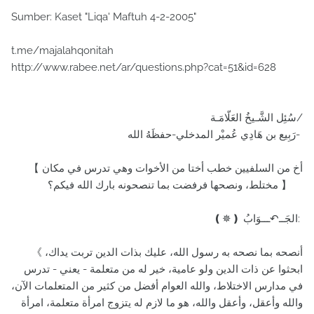
Sumber: Kaset "Liqa' Maftuh 4-2-2005"
t.me/majalahqonitah
http://www.rabee.net/ar/questions.php?cat=51&id=628
سُئِل الشَّـيخُ العَلّامَـة/
رَبِيع بن هَادِي عُميْر المدخلي-حفظَهُ الله-
【 أخ من السلفيين خطب أختا من الأخوات وهي تدرس في مكان
مختلط، ونصحها فرفضت بما تنصحونه بارك الله فيكم؟ 】
❪✵❫ الجَــ↶ـــوَابُ:
《 أنصحه بما نصحه به رسول الله، عليك بذات الدين تربت يداك،
ابحثوا عن ذات الدين ولو عامية، خير له من متعلمة - يعني - تدرس
في مدارس الاختلاط، والله العوام أفضل من كثير من المتعلمات الآن،
والله وأعقل، وأعقل والله، هو ما لازم له يتزوج امرأة متعلمة، امرأة