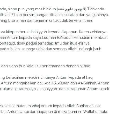
ng masih hidup (لا يؤمن عليهم فتنة) Tidak ada
itnah. Fitnah penyimpangan, fitnah kesesatan dan yang lainnya.
ng bisa aman dan terjamin untuk tidak terkena fitnah.
tara kitapun ber-‘ashobiyyah kepada siapapun. Karena cintanya
intaan Antum kepada saya Luqman Ba’abduh kemudian membuat
ertaqlid, tidak peduli terhadap ilmu dan itu akhirnya
adzubillah, semoga tidak dan semoga Allah lindungi) jatuh
 dan siapa pun kalau itu bertentangan dengan al haq.
ng berlebihan melebihi cintanya Antum kepada al haq,
 Antum mengabaikan dalil-dalil Al-Quran dan As-Sunnah, Antum
rul ulama, dikarenakan ‘ashobiyyah dan kekaguman Antum sosok
a, keselamatan manhaj Antum kepada Allah Subhanahu wa
lebih Antum cintai dari siapapun di muka bumi ini. Wallahu ta’ala