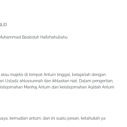
QLID
n Muhammad Ba’abduh Hafizhahullahu
ni atau majelis di tempat Antum tinggal, belajarlah dengan
 Ustadz ahlussunnah dan ikhlaskan niat. Dalam pengertian,
keistiqomahan Manhaj Antum dan keistiqomahan Aqidah Antum
 saya, kemudian antum, dan ini suatu pesan, ketahuilah ya