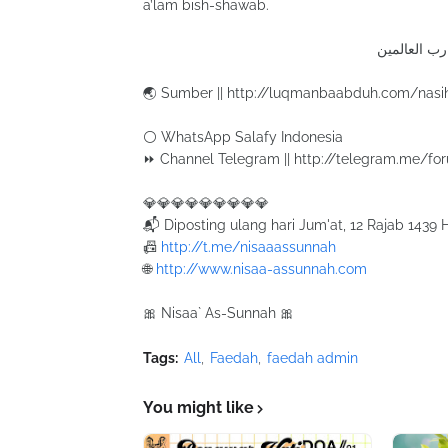
a’lam bish-shawab.
رب العالمين
🌏 Sumber || http://luqmanbaabduh.com/nasih
⚪ WhatsApp Salafy Indonesia
⏩ Channel Telegram || http://telegram.me/fo
💎💎💎💎💎💎💎💎💎
📬 Diposting ulang hari Jum'at, 12 Rajab 1439
📠
http://t.me/nisaaassunnah
🌐
http://www.nisaa-assunnah.com
🎀 Nisaa` As-Sunnah 🎀
Tags:
All
Faedah
faedah admin
You might like