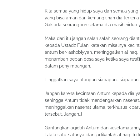
Kita semua yang hidup saya dan semua yang ada, siapa pun ya
yang bisa aman dari kemungkinan dia terkena f
Gak ada seorangpun selama dia masih hidup ya
Maka dari itu jangan salah salah seorang dian
kepada Ustadz Fulan, katakan misalnya kec
antum ber-‘ashobiyyah, meninggalkan al haq, b
menambah beban dosa saya ketika saya (wal’iy
dalam penyimpangan.
Tinggalkan saya ataupun siapapun… siapapun..
Jangan karena kecintaan Antum kepada dia ya
sehingga Antum tidak mendengarkan nasehat.
meninggalkan nasehat ulama, terkhusus kiba
tersebut. Jangan…!
Gantungkan aqidah Antum dan keselamatanny
Ta’ala satu-satunya, dan jadikanlah al haq itu 