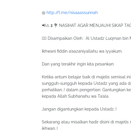
◎
http://t.me/nisaaassunnah
📢⚠🌷💐 NASIHAT AGAR MENJAUHI SIKAP TA
✍🏻 Disampaikan Oleh : Al Ustadz Luqman bi
Ikhwani fiddin a’aazaniyallahu wa iyyakum.
Dan yang terakhir ingin kita pesankan:
Ketika antum belajar baik di majelis semisal i
sungguh-sungguh kepada Ustadz yang ada dari
perhatikan..! dalam pengertian: Gantungkan 
kepada Allah Subhanahu wa Ta’ala.
Jangan digantungkan kepada Ustadz..!
Sekarang atau misalkan hadir disini di majelis
ikhwan..!