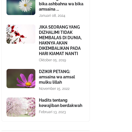
bika ashbahna wa bika
amsaina ...
Januari 08, 2024
JIKA SEORANG YANG
DIZHALIMI TIDAK
MEMBALAS DI DUNIA,
HAKNYA AKAN
DIKEMBALIKAN PADA
HARI KIAMAT NANTI
Oktober 05, 2019
DZIKIR PETANG:
amsaina wa amsal
mulku lillah
November 15, 2022
Hadits tentang
kewajiban berdakwah
Februari 13, 2023