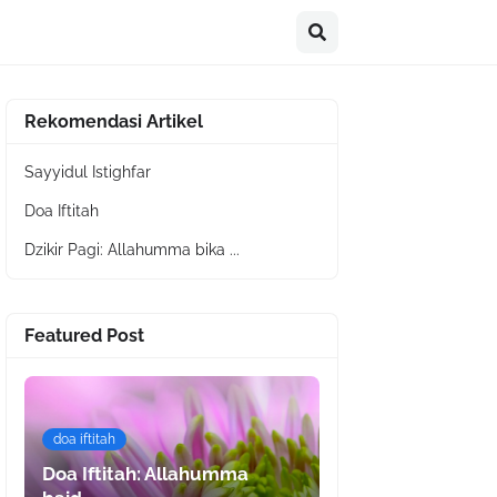
Rekomendasi Artikel
Sayyidul Istighfar
Doa Iftitah
Dzikir Pagi: Allahumma bika ...
Featured Post
doa iftitah
Doa Iftitah: Allahumma