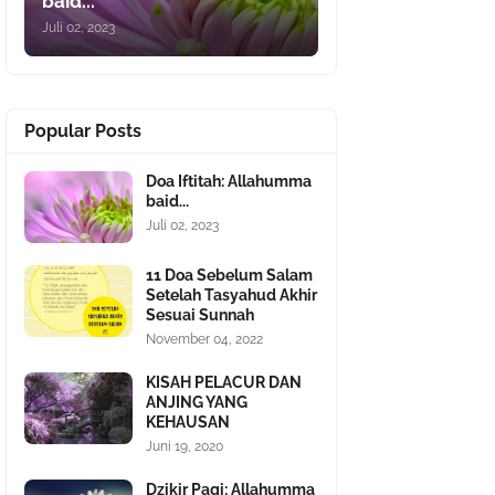
baid...
Juli 02, 2023
Popular Posts
Doa Iftitah: Allahumma
baid...
Juli 02, 2023
11 Doa Sebelum Salam
Setelah Tasyahud Akhir
Sesuai Sunnah
November 04, 2022
KISAH PELACUR DAN
ANJING YANG
KEHAUSAN
Juni 19, 2020
Dzikir Pagi: Allahumma