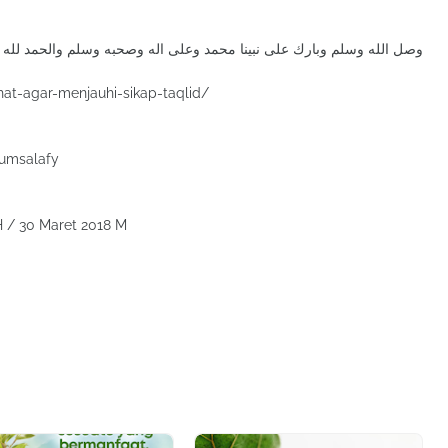
وصل الله وسلم وبارك على نبينا محمد وعلى اله وصحبه وسلم والحمد لله 
at-agar-menjauhi-sikap-taqlid/
rumsalafy
 H / 30 Maret 2018 M