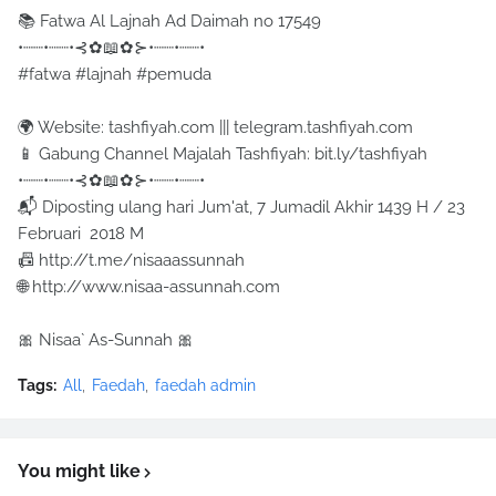
📚 Fatwa Al Lajnah Ad Daimah no 17549
•┈┈•┈┈•⊰✿📖✿⊱•┈┈•┈┈•
#fatwa #lajnah #pemuda
🌍 Website: tashfiyah.com ||| telegram.tashfiyah.com
📱 Gabung Channel Majalah Tashfiyah: bit.ly/tashfiyah
•┈┈•┈┈•⊰✿📖✿⊱•┈┈•┈┈•
📬 Diposting ulang hari Jum'at, 7 Jumadil Akhir 1439 H / 23
Februari 2018 M
📠 http://t.me/nisaaassunnah
🌐 http://www.nisaa-assunnah.com
🎀 Nisaa` As-Sunnah 🎀
Tags:
All
Faedah
faedah admin
You might like