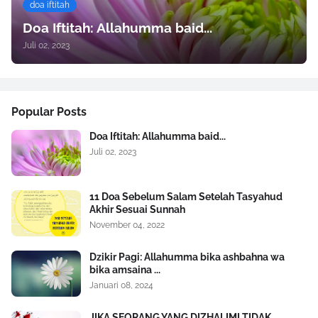
doa iftitah
Doa Iftitah: Allahumma baid...
Juli 02, 2023
Popular Posts
Doa Iftitah: Allahumma baid...
Juli 02, 2023
11 Doa Sebelum Salam Setelah Tasyahud
Akhir Sesuai Sunnah
November 04, 2022
Dzikir Pagi: Allahumma bika ashbahna wa
bika amsaina ...
Januari 08, 2024
JIKA SEORANG YANG DIZHALIMI TIDAK